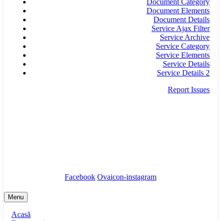
Document Category
Document Elements
Document Details
Service Ajax Filter
Service Archive
Service Category
Service Elements
Service Details
Service Details 2
Report Issues
secretariat@infrastructura5.ro
Bucuresti, Sectorul 5, Calea Rahovei, nr 266-268,
Corp C63, Et 8
Tel: 021 987 65 43
Facebook
Ovaicon-instagram
Menu
Acasă