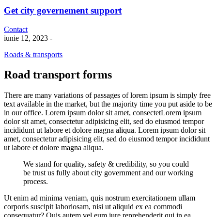
Get city governement support
Contact
iunie 12, 2023
-
Roads & transports
Road transport forms
There are many variations of passages of lorem ipsum is simply free
text available in the market, but the majority time you put aside to be
in our office. Lorem ipsum dolor sit amet, consectetLorem ipsum
dolor sit amet, consectetur adipisicing elit, sed do eiusmod tempor
incididunt ut labore et dolore magna aliqua. Lorem ipsum dolor sit
amet, consectetur adipisicing elit, sed do eiusmod tempor incididunt
ut labore et dolore magna aliqua.
We stand for quality, safety & credibility, so you could
be trust us fully about city government and our working
process.
Ut enim ad minima veniam, quis nostrum exercitationem ullam
corporis suscipit laboriosam, nisi ut aliquid ex ea commodi
consequatur? Quis autem vel eum iure reprehenderit qui in ea