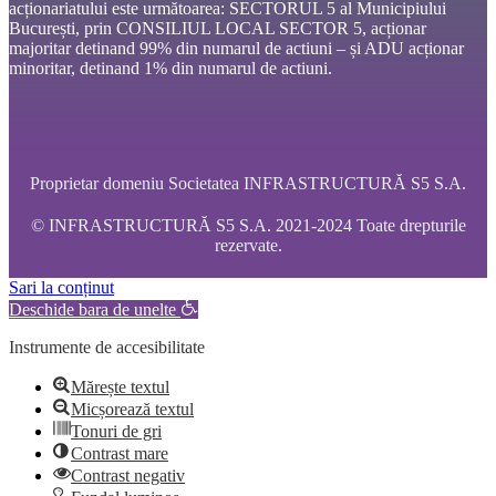
acționariatului este următoarea: SECTORUL 5 al Municipiului
București, prin CONSILIUL LOCAL SECTOR 5, acționar
majoritar detinand 99% din numarul de actiuni – și ADU acționar
minoritar, detinand 1% din numarul de actiuni.
Proprietar domeniu Societatea INFRASTRUCTURĂ S5 S.A.
© INFRASTRUCTURĂ S5 S.A. 2021-2024 Toate drepturile
rezervate.
Sari la conținut
Deschide bara de unelte
Instrumente de accesibilitate
Mărește textul
Micșorează textul
Tonuri de gri
Contrast mare
Contrast negativ