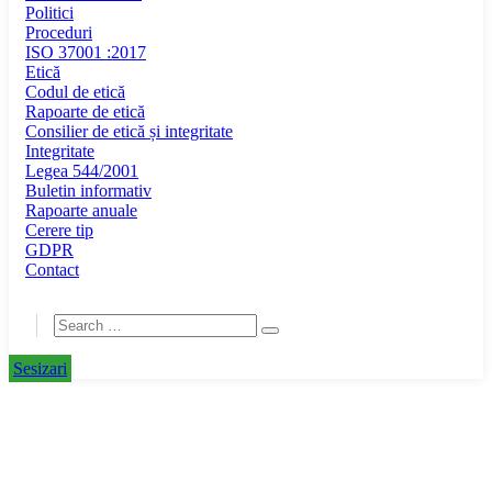
Politici
Proceduri
ISO 37001 :2017
Etică
Codul de etică
Rapoarte de etică
Consilier de etică și integritate
Integritate
Legea 544/2001
Buletin informativ
Rapoarte anuale
Cerere tip
GDPR
Contact
Sesizari