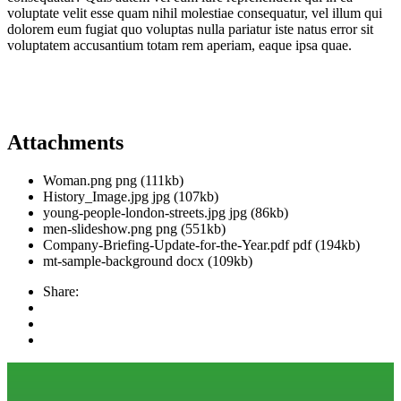
voluptate velit esse quam nihil molestiae consequatur, vel illum qui
dolorem eum fugiat quo voluptas nulla pariatur iste natus error sit
voluptatem accusantium totam rem aperiam, eaque ipsa quae.
Attachments
Woman.png
png
(111kb)
History_Image.jpg
jpg
(107kb)
young-people-london-streets.jpg
jpg
(86kb)
men-slideshow.png
png
(551kb)
Company-Briefing-Update-for-the-Year.pdf
pdf
(194kb)
mt-sample-background
docx
(109kb)
Share: