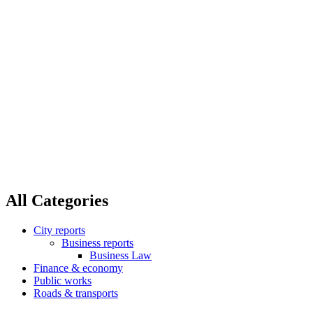
Home
Roads & transports
Road transport forms
Road transport forms
All Categories
City reports
Business reports
Business Law
Finance & economy
Public works
Roads & transports