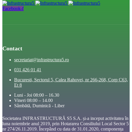
Facebook-f
Contact
secretariat@infrastructura5.ro
031 426 01 41
Bucuresti, Sectorul 5, Calea Rahovei, nr 266-268, Corp C63,
Et 8
Luni - Joi 08:00 – 16.30
Vineri 08:00 – 14.00
Sâmbătă, Duminică - Liber
Societatea INFRASTRUCTURĂ S5 S.A. și-a inceput activitatea în
luna noiembrie anul 2019, prin Hotararea Consiliului Local Sector 5
nr 274/26.11.2019. Începând cu data de 31.01.2020, componența