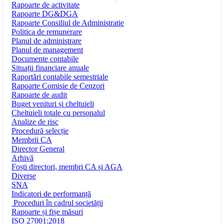
Rapoarte de activitate
Rapoarte DG&DGA
Rapoarte Consiliul de Administratie
Politica de remunerare
Planul de administrare
Planul de management
Documente contabile
Situații financiare anuale
Raportări contabile semestriale
Rapoarte Comisie de Cenzori
Rapoarte de audit
Buget venituri și cheltuieli
Cheltuieli totale cu personalul
Analize de risc
Procedură selecție
Membrii CA
Director General
Arhivă
Foști directori, membri CA și AGA
Diverse
SNA
Indicatori de performanță
Proceduri în cadrul societății
Rapoarte și fișe măsuri
ISO 27001:2018