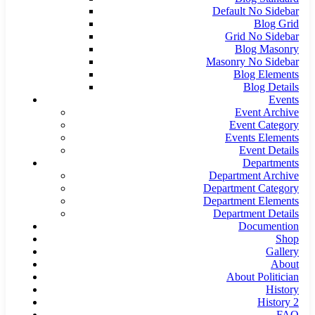
Default No Sidebar
Blog Grid
Grid No Sidebar
Blog Masonry
Masonry No Sidebar
Blog Elements
Blog Details
Events
Event Archive
Event Category
Events Elements
Event Details
Departments
Department Archive
Department Category
Department Elements
Department Details
Documention
Shop
Gallery
About
About Politician
History
History 2
FAQ