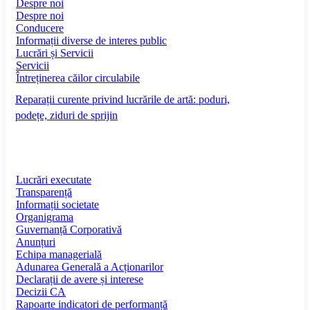
Despre noi
Despre noi
Conducere
Informații diverse de interes public
Lucrări și Servicii
Servicii
Întreținerea căilor circulabile
Reparații curente privind lucrările de artă: poduri,
podețe, ziduri de sprijin
Lucrări executate
Transparență
Informații societate
Organigrama
Guvernanță Corporativă
Anunțuri
Echipa managerială
Adunarea Generală a Acționarilor
Declarații de avere și interese
Decizii CA
Rapoarte indicatori de performanță