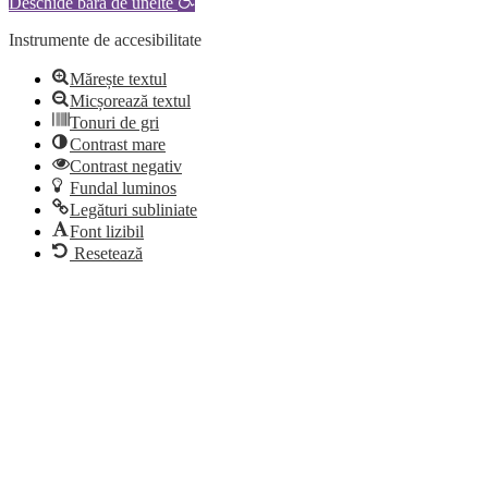
Deschide bara de unelte
Instrumente de accesibilitate
Mărește textul
Micșorează textul
Tonuri de gri
Contrast mare
Contrast negativ
Fundal luminos
Legături subliniate
Font lizibil
Resetează