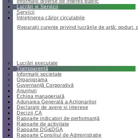
Informații diverse de interes public
Lucrări și Servicii
Servicii
Întreținerea căilor circulabile
Reparații curente privind lucrările de artă: poduri, 
Lucrări executate
Transparență
Informații societate
Organigrama
Guvernanță Corporativă
Anunțuri
Echipa managerială
Adunarea Generală a Acționarilor
Declarații de avere și interese
Decizii CA
Rapoarte indicatori de performanță
Rapoarte de activitate
Rapoarte DG&DGA
Rapoarte Consiliul de Administratie