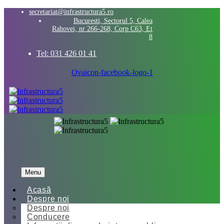
secretariat@infrastructura5.ro
Bucuresti, Sectorul 5, Calea
Rahovei, nr 266-268, Corp C63, Et
8
Tel: 031 426 01 41
Ovaicon-facebook-logo-1
Menu
Acasă
Despre noi
Despre noi
Conducere