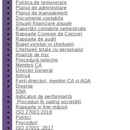
Politica de remunerare
Planul de administrare
Planul de management
Documente contabile
Situații financiare anuale
Raportări contabile semestriale
Rapoarte Comisie de Cenzori
Rapoarte de audit
Buget venituri și cheltuieli
Cheltuieli totale cu personalul
Analize de risc
Procedură selecție
Membrii CA
Director General
Arhivă
Foști directori, membri CA și AGA
Diverse
SNA
Indicatori de performanță
Proceduri în cadrul societății
Rapoarte și fișe măsuri
ISO 27001:2018
Politici
Proceduri
ISO 37001 :2017