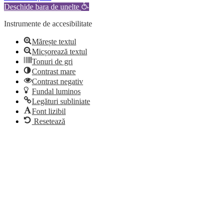
Deschide bara de unelte
Instrumente de accesibilitate
Mărește textul
Micșorează textul
Tonuri de gri
Contrast mare
Contrast negativ
Fundal luminos
Legături subliniate
Font lizibil
Resetează