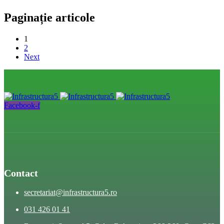
Paginație articole
1
2
Next
Facebook-f
Contact
secretariat@infrastructura5.ro
031 426 01 41