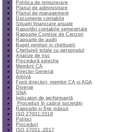
Politica de remunerare
Planul de administrare
Planul de management
Documente contabile
Situații financiare anuale
Raportări contabile semestriale
Rapoarte Comisie de Cenzori
Rapoarte de audit
Buget venituri și cheltuieli
Cheltuieli totale cu personalul
Analize de risc
Procedură selecție
Membrii CA
Director General
Arhivă
Foști directori, membri CA și AGA
Diverse
SNA
Indicatori de performanță
Proceduri în cadrul societății
Rapoarte și fișe măsuri
ISO 27001:2018
Politici
Proceduri
ISO 37001 :2017