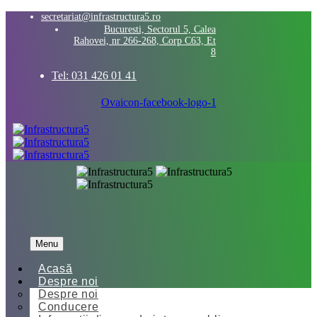
secretariat@infrastructura5.ro
Bucuresti, Sectorul 5, Calea
Rahovei, nr 266-268, Corp C63, Et
8
Tel: 031 426 01 41
Ovaicon-facebook-logo-1
Menu
Acasă
Despre noi
Despre noi
Conducere