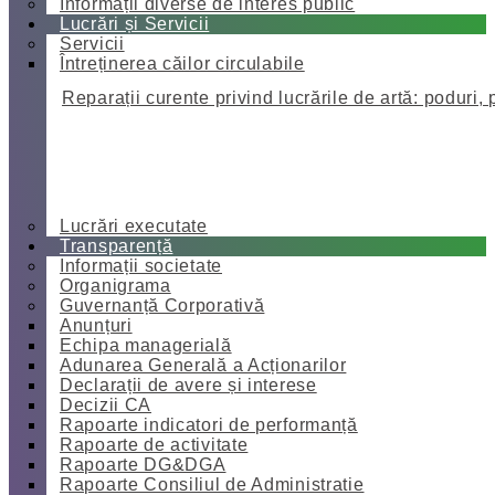
Informații diverse de interes public
Lucrări și Servicii
Servicii
Întreținerea căilor circulabile
Reparații curente privind lucrările de artă: poduri, 
Lucrări executate
Transparență
Informații societate
Organigrama
Guvernanță Corporativă
Anunțuri
Echipa managerială
Adunarea Generală a Acționarilor
Declarații de avere și interese
Decizii CA
Rapoarte indicatori de performanță
Rapoarte de activitate
Rapoarte DG&DGA
Rapoarte Consiliul de Administratie