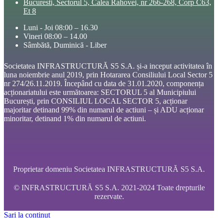
Bucuresti, Sectorul 5, Calea Rahovei, nr 266-268, Corp C63,
Et 8
Luni - Joi 08:00 – 16.30
Vineri 08:00 – 14.00
Sâmbătă, Duminică - Liber
Societatea INFRASTRUCTURĂ S5 S.A. și-a inceput activitatea în
luna noiembrie anul 2019, prin Hotararea Consiliului Local Sector 5
nr 274/26.11.2019. Începând cu data de 31.01.2020, componența
acționariatului este următoarea: SECTORUL 5 al Municipiului
București, prin CONSILIUL LOCAL SECTOR 5, acționar
majoritar detinand 99% din numarul de actiuni – și ADU acționar
minoritar, detinand 1% din numarul de actiuni.
Proprietar domeniu Societatea INFRASTRUCTURĂ S5 S.A.
© INFRASTRUCTURĂ S5 S.A. 2021-2024 Toate drepturile
rezervate.
Sari la conținut