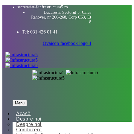
secretariat@infrastructura5.ro
Bucuresti, Sectorul 5, Calea
Rahovei, nr 266-268, Corp C63, Et
8
Tel: 031 426 01 41
Ovaicon-facebook-logo-1
Menu
Acasă
Despre noi
Despre noi
Conducere