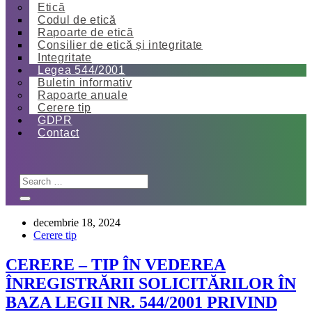
Etică
Codul de etică
Rapoarte de etică
Consilier de etică și integritate
Integritate
Legea 544/2001
Buletin informativ
Rapoarte anuale
Cerere tip
GDPR
Contact
decembrie 18, 2024
Cerere tip
CERERE – TIP ÎN VEDEREA
ÎNREGISTRĂRII SOLICITĂRILOR ÎN
BAZA LEGII NR. 544/2001 PRIVIND