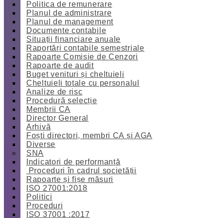
Politica de remunerare
Planul de administrare
Planul de management
Documente contabile
Situații financiare anuale
Raportări contabile semestriale
Rapoarte Comisie de Cenzori
Rapoarte de audit
Buget venituri și cheltuieli
Cheltuieli totale cu personalul
Analize de risc
Procedură selecție
Membrii CA
Director General
Arhivă
Foști directori, membri CA și AGA
Diverse
SNA
Indicatori de performanță
Proceduri în cadrul societății
Rapoarte și fișe măsuri
ISO 27001:2018
Politici
Proceduri
ISO 37001 :2017