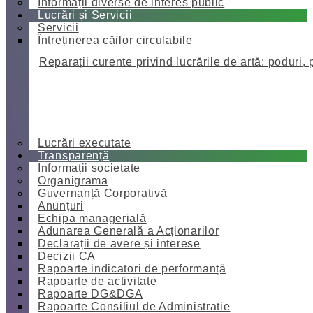
Informații diverse de interes public
Lucrări și Servicii
Servicii
Întreținerea căilor circulabile
Reparații curente privind lucrările de artă: poduri, 
Lucrări executate
Transparență
Informații societate
Organigrama
Guvernanță Corporativă
Anunțuri
Echipa managerială
Adunarea Generală a Acționarilor
Declarații de avere și interese
Decizii CA
Rapoarte indicatori de performanță
Rapoarte de activitate
Rapoarte DG&DGA
Rapoarte Consiliul de Administratie