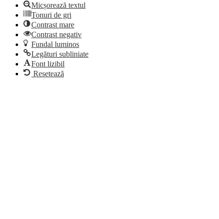
Micșorează textul
Tonuri de gri
Contrast mare
Contrast negativ
Fundal luminos
Legături subliniate
Font lizibil
Resetează