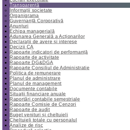
Transparență
Informații societate
Organigrama
Guvernanță Corporativă
Anunțuri
Echipa managerială
Adunarea Generală a Acționarilor
Declarații de avere și interese
Decizii CA
Rapoarte indicatori de performanță
Rapoarte de activitate
Rapoarte DG&DGA
Rapoarte Consiliul de Administratie
Politica de remunerare
Planul de administrare
Planul de management
Documente contabile
Situații financiare anuale
Raportări contabile semestriale
Rapoarte Comisie de Cenzori
Rapoarte de audit
Buget venituri și cheltuieli
Cheltuieli totale cu personalul
Analize de risc