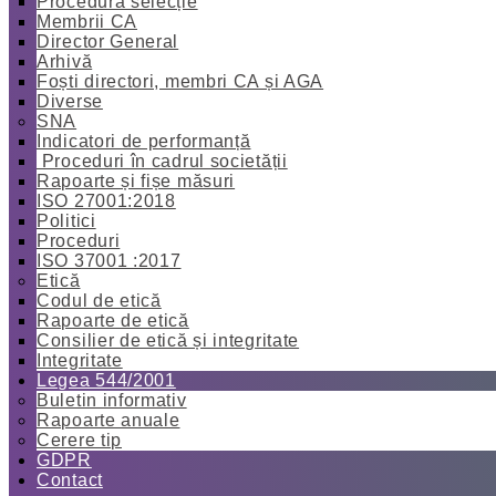
Procedură selecție
Membrii CA
Director General
Arhivă
Foști directori, membri CA și AGA
Diverse
SNA
Indicatori de performanță
Proceduri în cadrul societății
Rapoarte și fișe măsuri
ISO 27001:2018
Politici
Proceduri
ISO 37001 :2017
Etică
Codul de etică
Rapoarte de etică
Consilier de etică și integritate
Integritate
Legea 544/2001
Buletin informativ
Rapoarte anuale
Cerere tip
GDPR
Contact