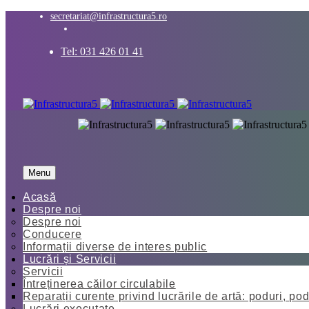
secretariat@infrastructura5.ro
Tel: 031 426 01 41
Menu
Acasă
Despre noi
Despre noi
Conducere
Informații diverse de interes public
Lucrări și Servicii
Servicii
Întreținerea căilor circulabile
Reparații curente privind lucrările de artă: poduri, pod
Lucrări executate