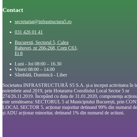
Contact
secretariat@infrastructura5.ro
031 426 01 41
Bucuresti, Sectorul 5, Calea
Rahovei, nr 266-268, Corp C63,
Et 8
Luni - Joi 08:00 – 16.30
Vineri 08:00 – 14.00
Sâmbătă, Duminică - Liber
Societatea INFRASTRUCTURĂ S5 S.A. și-a inceput activitatea în l
noiembrie anul 2019, prin Hotararea Consiliului Local Sector 5 nr
274/26.11.2019. Începând cu data de 31.01.2020, componența acționa
este următoarea: SECTORUL 5 al Municipiului București, prin CO
LOCAL SECTOR 5, acționar majoritar detinand 99% din numarul de 
și ADU acționar minoritar, detinand 1% din numarul de actiuni.