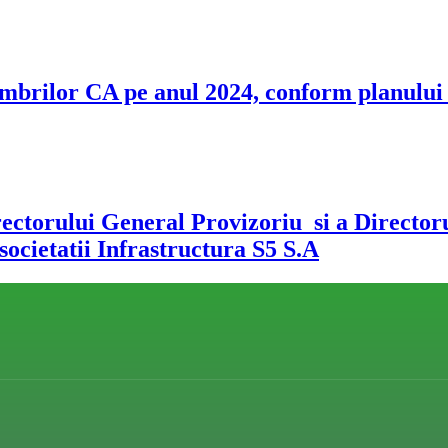
mbrilor CA pe anul 2024, conform planului d
rectorului General Provizoriu si a Director
societatii Infrastructura S5 S.A