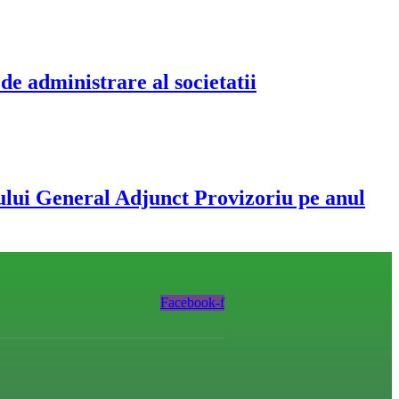
e administrare al societatii
ului General Adjunct Provizoriu pe anul
Facebook-f