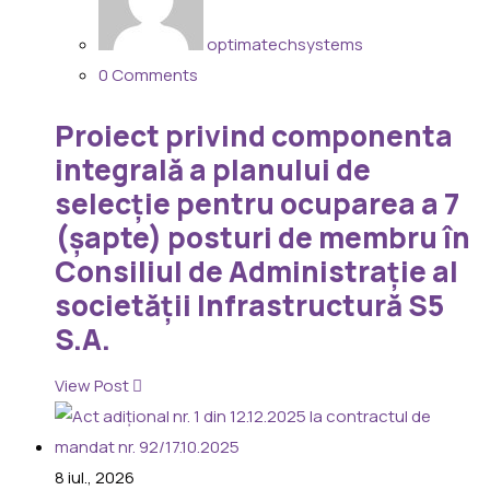
Politica de remunerare
Rapoarte DG&DGA
Planul de administrare
Rapoarte Consiliul de Administratie
optimatechsystems
Planul de management
0 Comments
Documente contabile
Analize de risc
Situații financiare anuale
Proiect privind componenta
Procedură selecție
Raportări contabile semestriale
integrală a planului de
Arhivă
Rapoarte Comisie de Cenzori
Membrii CA
selecție pentru ocuparea a 7
Rapoarte de audit
Director General
Foști directori, membri CA și AGA
(șapte) posturi de membru în
Buget venituri și cheltuieli
Diverse
Consiliul de Administrație al
Cheltuieli totale cu personalul
societății Infrastructură S5
S.A.
View Post
8
iul., 2026