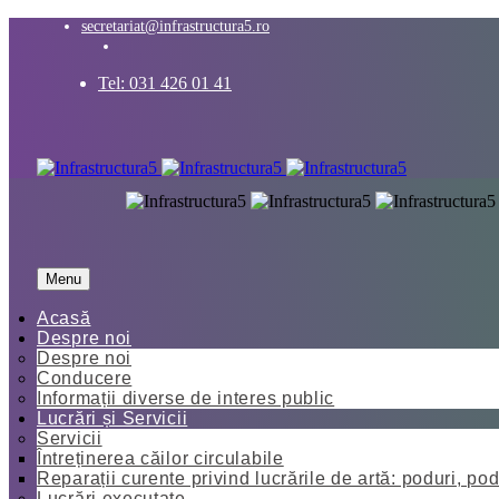
secretariat@infrastructura5.ro
Tel: 031 426 01 41
Menu
Acasă
Despre noi
Despre noi
Conducere
Informații diverse de interes public
Lucrări și Servicii
Servicii
Întreținerea căilor circulabile
Reparații curente privind lucrările de artă: poduri, pod
Lucrări executate