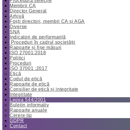
Procedură selecție
Membrii CA
Director General
Arhivă
Foști directori, membri CA și AGA
Diverse
SNA
Indicatori de performanță
Proceduri în cadrul societății
Rapoarte și fișe măsuri
ISO 27001:2018
Politici
Proceduri
ISO 37001 :2017
Etică
Codul de etică
Rapoarte de etică
Consilier de etică și integritate
Integritate
Legea 544/2001
Buletin informativ
Rapoarte anuale
Cerere tip
GDPR
Contact