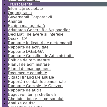
Transparență
Informații societate
Organigrama
Guvernanță Corporativă
Anunțuri
Echipa managerială
Adunarea Generală a Acționarilor
Declarații de avere și interese
Decizii CA
Rapoarte indicatori de performanță
Rapoarte de activitate
Rapoarte DG&DGA
Rapoarte Consiliul de Administratie
Politica de remunerare
Planul de administrare
Planul de management
Documente contabile
Situații financiare anuale
Raportări contabile semestriale
Rapoarte Comisie de Cenzori
Rapoarte de audit
Buget venituri și cheltuieli
Cheltuieli totale cu personalul
Analize de risc