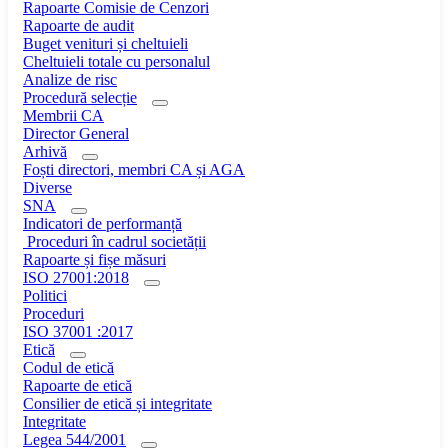
Rapoarte Comisie de Cenzori
Rapoarte de audit
Buget venituri și cheltuieli
Cheltuieli totale cu personalul
Analize de risc
Procedură selecție
Membrii CA
Director General
Arhivă
Foști directori, membri CA și AGA
Diverse
SNA
Indicatori de performanță
Proceduri în cadrul societății
Rapoarte și fișe măsuri
ISO 27001:2018
Politici
Proceduri
ISO 37001 :2017
Etică
Codul de etică
Rapoarte de etică
Consilier de etică și integritate
Integritate
Legea 544/2001