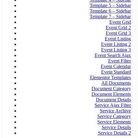
Template 5 – Sidebar
Template 6 – Sidebar
Template 7 – Sidebar
Event Grid
Event Grid 2
Event Grid 3
Event Listing
Event Listing 2
Event Listing 3
Event Search Ajax
Event Filter
Event Calendar
Event Standard
Elementor Templates
All Documents
Document Category
Document Elements
Document Details
Service Ajax Filter
Service Archive
Service Category
Service Elements
Service Details
Service Details 2