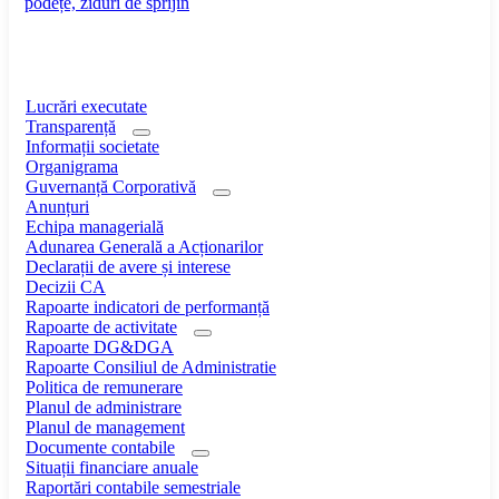
podețe, ziduri de sprijin
Lucrări executate
Transparență
Informații societate
Organigrama
Guvernanță Corporativă
Anunțuri
Echipa managerială
Adunarea Generală a Acționarilor
Declarații de avere și interese
Decizii CA
Rapoarte indicatori de performanță
Rapoarte de activitate
Rapoarte DG&DGA
Rapoarte Consiliul de Administratie
Politica de remunerare
Planul de administrare
Planul de management
Documente contabile
Situații financiare anuale
Raportări contabile semestriale