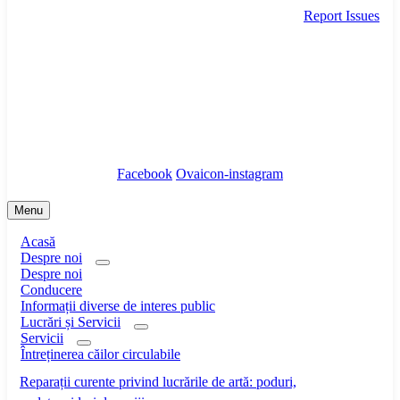
Report Issues
secretariat@infrastructura5.ro
Bucuresti, Sectorul 5, Calea Rahovei, nr 266-268,
Corp C63, Et 8
Tel: 021 987 65 43
Facebook
Ovaicon-instagram
Menu
Acasă
Despre noi
Despre noi
Conducere
Informații diverse de interes public
Lucrări și Servicii
Servicii
Întreținerea căilor circulabile
Reparații curente privind lucrările de artă: poduri,