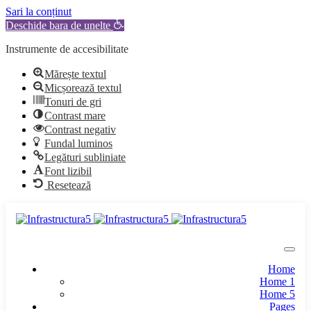
Sari la conținut
Deschide bara de unelte
Instrumente de accesibilitate
Mărește textul
Micșorează textul
Tonuri de gri
Contrast mare
Contrast negativ
Fundal luminos
Legături subliniate
Font lizibil
Resetează
Home
Home 1
Home 5
Pages