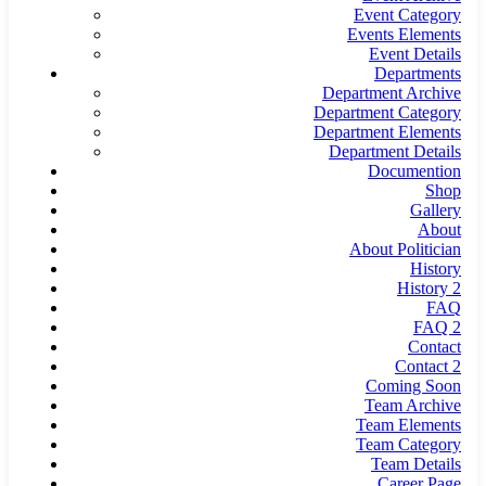
Event Category
Events Elements
Event Details
Departments
Department Archive
Department Category
Department Elements
Department Details
Documention
Shop
Gallery
About
About Politician
History
History 2
FAQ
FAQ 2
Contact
Contact 2
Coming Soon
Team Archive
Team Elements
Team Category
Team Details
Career Page