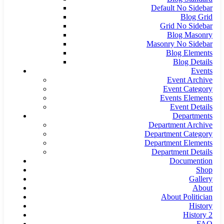
Default No Sidebar
Blog Grid
Grid No Sidebar
Blog Masonry
Masonry No Sidebar
Blog Elements
Blog Details
Events
Event Archive
Event Category
Events Elements
Event Details
Departments
Department Archive
Department Category
Department Elements
Department Details
Documention
Shop
Gallery
About
About Politician
History
History 2
FAQ