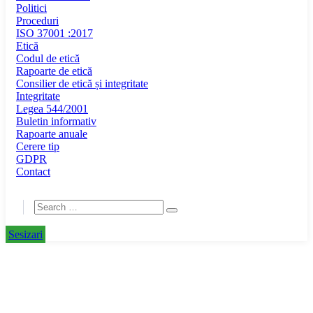
Politici
Proceduri
ISO 37001 :2017
Etică
Codul de etică
Rapoarte de etică
Consilier de etică și integritate
Integritate
Legea 544/2001
Buletin informativ
Rapoarte anuale
Cerere tip
GDPR
Contact
Sesizari