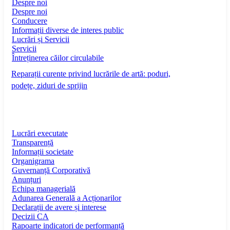
Despre noi
Despre noi
Conducere
Informații diverse de interes public
Lucrări și Servicii
Servicii
Întreținerea căilor circulabile
Reparații curente privind lucrările de artă: poduri,
podețe, ziduri de sprijin
Lucrări executate
Transparență
Informații societate
Organigrama
Guvernanță Corporativă
Anunțuri
Echipa managerială
Adunarea Generală a Acționarilor
Declarații de avere și interese
Decizii CA
Rapoarte indicatori de performanță