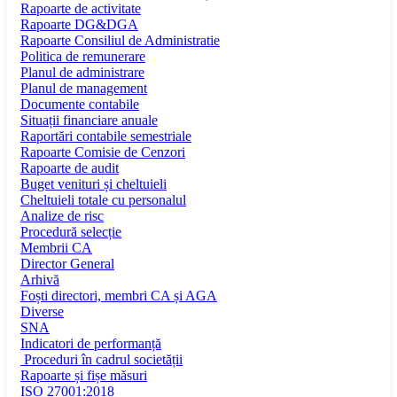
Rapoarte de activitate
Rapoarte DG&DGA
Rapoarte Consiliul de Administratie
Politica de remunerare
Planul de administrare
Planul de management
Documente contabile
Situații financiare anuale
Raportări contabile semestriale
Rapoarte Comisie de Cenzori
Rapoarte de audit
Buget venituri și cheltuieli
Cheltuieli totale cu personalul
Analize de risc
Procedură selecție
Membrii CA
Director General
Arhivă
Foști directori, membri CA și AGA
Diverse
SNA
Indicatori de performanță
Proceduri în cadrul societății
Rapoarte și fișe măsuri
ISO 27001:2018