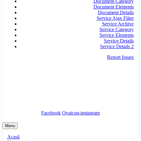
Document Category
Document Elements
Document Details
Service Ajax Filter
Service Archive
Service Category
Service Elements
Service Details
Service Details 2
Report Issues
secretariat@infrastructura5.ro
Bucuresti, Sectorul 5, Calea Rahovei, nr 266-268,
Corp C63, Et 8
Tel: 021 987 65 43
Facebook
Ovaicon-instagram
Menu
Acasă