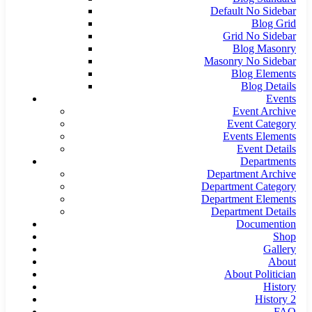
Default No Sidebar
Blog Grid
Grid No Sidebar
Blog Masonry
Masonry No Sidebar
Blog Elements
Blog Details
Events
Event Archive
Event Category
Events Elements
Event Details
Departments
Department Archive
Department Category
Department Elements
Department Details
Documention
Shop
Gallery
About
About Politician
History
History 2
FAQ