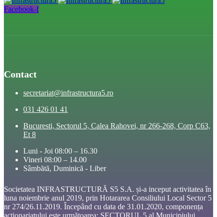
Facebook-f
Contact
secretariat@infrastructura5.ro
031 426 01 41
Bucuresti, Sectorul 5, Calea Rahovei, nr 266-268, Corp C63,
Et 8
Luni - Joi 08:00 – 16.30
Vineri 08:00 – 14.00
Sâmbătă, Duminică - Liber
Societatea INFRASTRUCTURĂ S5 S.A. și-a inceput activitatea în
luna noiembrie anul 2019, prin Hotararea Consiliului Local Sector 5
nr 274/26.11.2019. Începând cu data de 31.01.2020, componența
acționariatului este următoarea: SECTORUL 5 al Municipiului