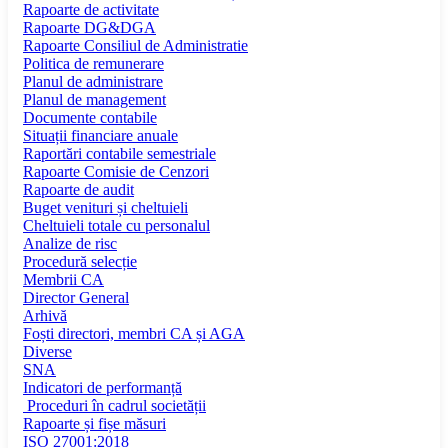
Rapoarte de activitate
Rapoarte DG&DGA
Rapoarte Consiliul de Administratie
Politica de remunerare
Planul de administrare
Planul de management
Documente contabile
Situații financiare anuale
Raportări contabile semestriale
Rapoarte Comisie de Cenzori
Rapoarte de audit
Buget venituri și cheltuieli
Cheltuieli totale cu personalul
Analize de risc
Procedură selecție
Membrii CA
Director General
Arhivă
Foști directori, membri CA și AGA
Diverse
SNA
Indicatori de performanță
Proceduri în cadrul societății
Rapoarte și fișe măsuri
ISO 27001:2018