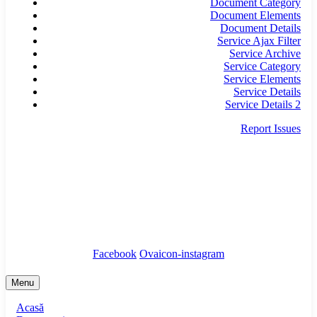
Document Category
Document Elements
Document Details
Service Ajax Filter
Service Archive
Service Category
Service Elements
Service Details
Service Details 2
Report Issues
secretariat@infrastructura5.ro
Bucuresti, Sectorul 5, Calea Rahovei, nr 266-268,
Corp C63, Et 8
Tel: 021 987 65 43
Facebook
Ovaicon-instagram
Menu
Acasă