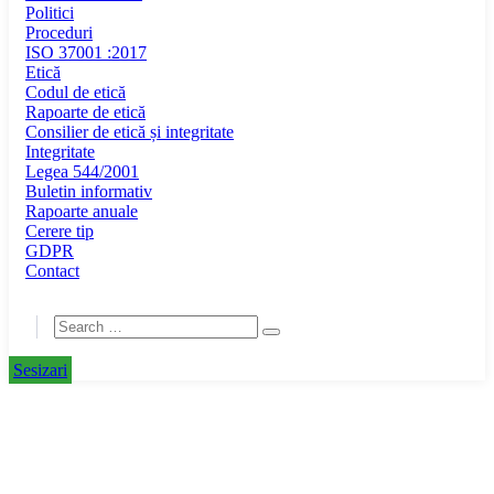
Politici
Proceduri
ISO 37001 :2017
Etică
Codul de etică
Rapoarte de etică
Consilier de etică și integritate
Integritate
Legea 544/2001
Buletin informativ
Rapoarte anuale
Cerere tip
GDPR
Contact
Sesizari