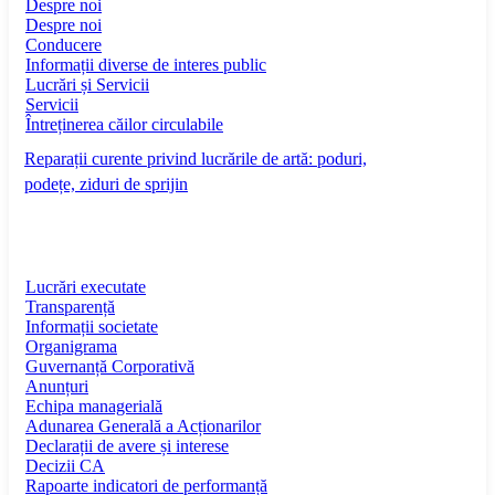
Despre noi
Despre noi
Conducere
Informații diverse de interes public
Lucrări și Servicii
Servicii
Întreținerea căilor circulabile
Reparații curente privind lucrările de artă: poduri,
podețe, ziduri de sprijin
Lucrări executate
Transparență
Informații societate
Organigrama
Guvernanță Corporativă
Anunțuri
Echipa managerială
Adunarea Generală a Acționarilor
Declarații de avere și interese
Decizii CA
Rapoarte indicatori de performanță