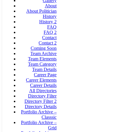
Gallery
About
About Politician
History
History 2
FAQ
FAQ 2
Contact
Contact 2
Coming Soon
Team Archive
Team Elements
Team Category
Team Details
Career Page
Career Elements
Career Details
All Directories
Directory Filter
Directory Filter 2
Directory Details
Portfolio Archive –
Classsic
Portfolio Archive –
Grid