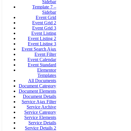
Sidebar
Template 7 –
Sidebar
Event Grid
Event Grid 2
Event Grid 3
Event Listing
Event Listing 2
Event Listing 3
Event Search Ajax
Event Filter
Event Calendar
Event Standard
Elementor
Templates
All Documents
Document Category
Document Elements
Document Details
Service Ajax Filter
Service Archive
Service Category
Service Elements
Service Details
Service Details 2