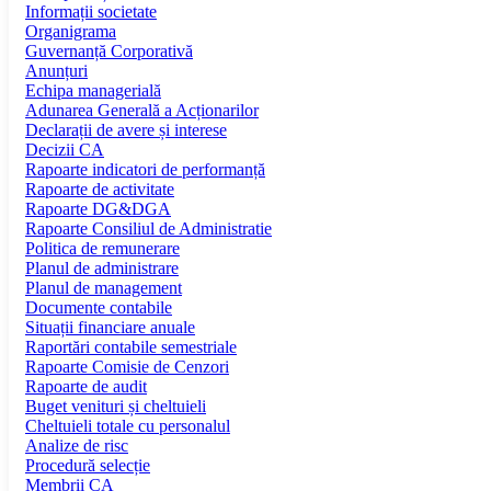
Informații societate
Organigrama
Guvernanță Corporativă
Anunțuri
Echipa managerială
Adunarea Generală a Acționarilor
Declarații de avere și interese
Decizii CA
Rapoarte indicatori de performanță
Rapoarte de activitate
Rapoarte DG&DGA
Rapoarte Consiliul de Administratie
Politica de remunerare
Planul de administrare
Planul de management
Documente contabile
Situații financiare anuale
Raportări contabile semestriale
Rapoarte Comisie de Cenzori
Rapoarte de audit
Buget venituri și cheltuieli
Cheltuieli totale cu personalul
Analize de risc
Procedură selecție
Membrii CA