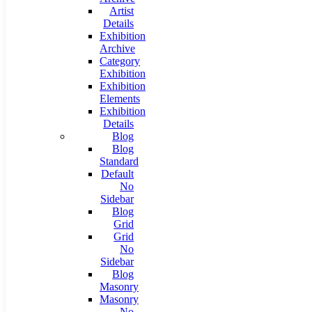
Artist
Details
Exhibition
Archive
Category
Exhibition
Exhibition
Elements
Exhibition
Details
Blog
Blog
Standard
Default
No
Sidebar
Blog
Grid
Grid
No
Sidebar
Blog
Masonry
Masonry
No