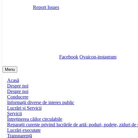
Report Issues
secretariat@infrastructura5.ro
Bucuresti, Sectorul 5, Calea Rahovei, nr 266-268, Corp C63, E
Tel: 021 987 65 43
Facebook
Ovaicon-instagram
Menu
Acasă
Despre noi
Despre noi
Conducere
Informații diverse de interes public
Lucrări și Servicii
Servicii
Întreținerea căilor circulabile
Reparații curente privind lucrările de artă: poduri, podețe, ziduri de 
Lucrări executate
Transparență