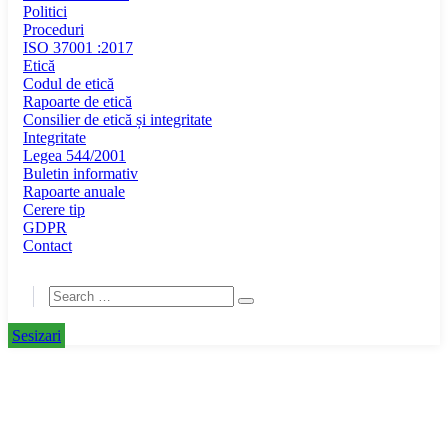
Politici
Proceduri
ISO 37001 :2017
Etică
Codul de etică
Rapoarte de etică
Consilier de etică și integritate
Integritate
Legea 544/2001
Buletin informativ
Rapoarte anuale
Cerere tip
GDPR
Contact
Sesizari