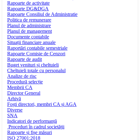
Rapoarte de activitate
Rapoarte DG&DGA
Rapoarte Consiliul de Administratie
Politica de remunerare
Planul de administrare
Planul de management
Documente contabile
Situații financiare anuale
Raportări contabile semestriale
Rapoarte Comisie de Cenzori
Rapoarte de audit
Buget venituri și cheltuieli
Cheltuieli totale cu personalul
Analize de risc
Procedură selecție
Membrii CA
Director General
Arhivă
Foști directori, membri CA și AGA
Diverse
SNA
Indicatori de performanță
Proceduri în cadrul societății
Rapoarte și fișe măsuri
ISO 27001:2018