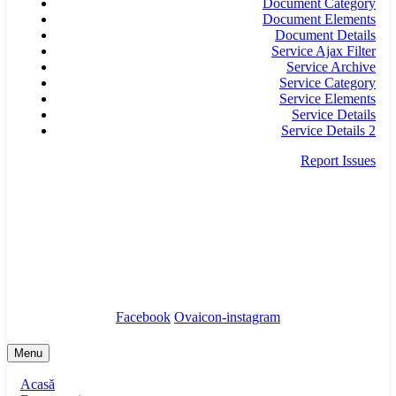
Document Category
Document Elements
Document Details
Service Ajax Filter
Service Archive
Service Category
Service Elements
Service Details
Service Details 2
Report Issues
secretariat@infrastructura5.ro
Bucuresti, Sectorul 5, Calea Rahovei, nr 266-268,
Corp C63, Et 8
Tel: 021 987 65 43
Facebook
Ovaicon-instagram
Menu
Acasă