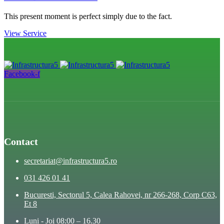
This present moment is perfect simply due to the fact.
View Service
Facebook-f
Contact
secretariat@infrastructura5.ro
031 426 01 41
Bucuresti, Sectorul 5, Calea Rahovei, nr 266-268, Corp C63,
Et 8
Luni - Joi 08:00 – 16.30