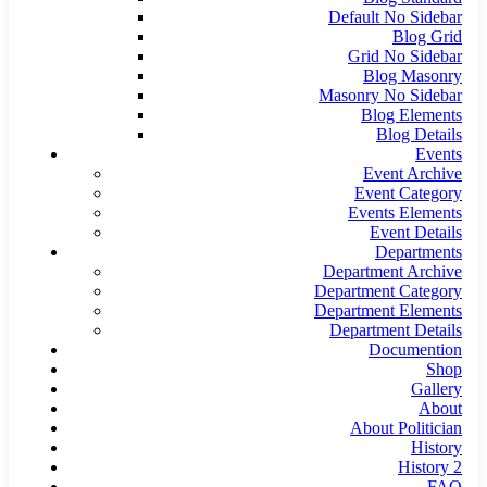
Default No Sidebar
Blog Grid
Grid No Sidebar
Blog Masonry
Masonry No Sidebar
Blog Elements
Blog Details
Events
Event Archive
Event Category
Events Elements
Event Details
Departments
Department Archive
Department Category
Department Elements
Department Details
Documention
Shop
Gallery
About
About Politician
History
History 2
FAQ