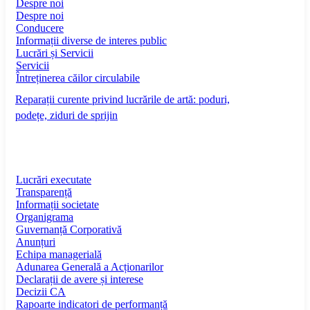
Despre noi
Despre noi
Conducere
Informații diverse de interes public
Lucrări și Servicii
Servicii
Întreținerea căilor circulabile
Reparații curente privind lucrările de artă: poduri,
podețe, ziduri de sprijin
Lucrări executate
Transparență
Informații societate
Organigrama
Guvernanță Corporativă
Anunțuri
Echipa managerială
Adunarea Generală a Acționarilor
Declarații de avere și interese
Decizii CA
Rapoarte indicatori de performanță