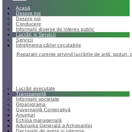
Acasă
Despre noi
Despre noi
Conducere
Informații diverse de interes public
Lucrări și Servicii
Servicii
Întreținerea căilor circulabile
Reparații curente privind lucrările de artă: poduri, 
Lucrări executate
Transparență
Informații societate
Organigrama
Guvernanță Corporativă
Anunțuri
Echipa managerială
Adunarea Generală a Acționarilor
Declarații de avere și interese