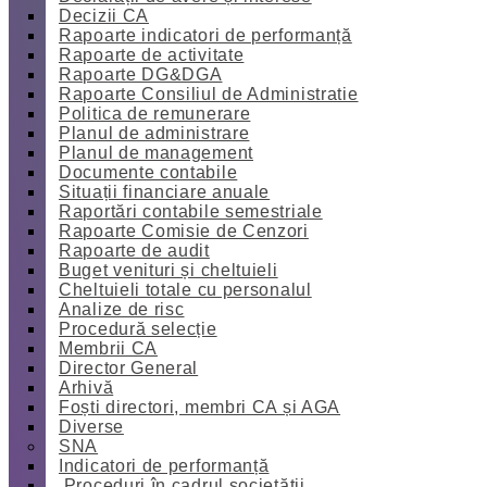
Decizii CA
Rapoarte indicatori de performanță
Rapoarte de activitate
Rapoarte DG&DGA
Rapoarte Consiliul de Administratie
Politica de remunerare
Planul de administrare
Planul de management
Documente contabile
Situații financiare anuale
Raportări contabile semestriale
Rapoarte Comisie de Cenzori
Rapoarte de audit
Buget venituri și cheltuieli
Cheltuieli totale cu personalul
Analize de risc
Procedură selecție
Membrii CA
Director General
Arhivă
Foști directori, membri CA și AGA
Diverse
SNA
Indicatori de performanță
Proceduri în cadrul societății