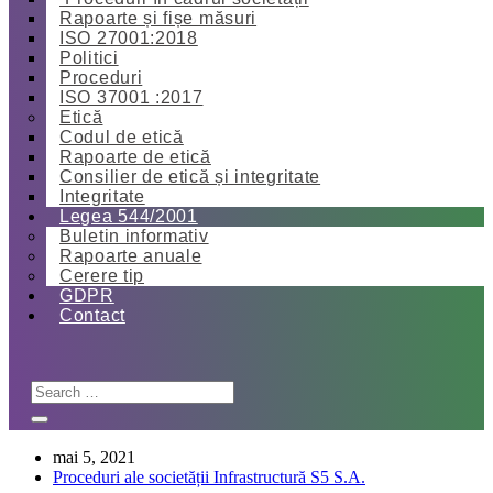
Rapoarte și fișe măsuri
ISO 27001:2018
Politici
Proceduri
ISO 37001 :2017
Etică
Codul de etică
Rapoarte de etică
Consilier de etică și integritate
Integritate
Legea 544/2001
Buletin informativ
Rapoarte anuale
Cerere tip
GDPR
Contact
mai 5, 2021
Proceduri ale societății Infrastructură S5 S.A.