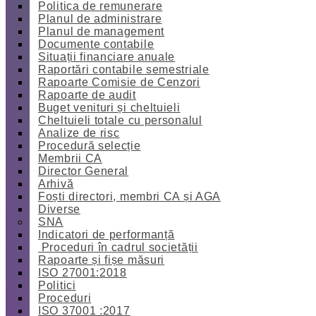
Politica de remunerare
Planul de administrare
Planul de management
Documente contabile
Situații financiare anuale
Raportări contabile semestriale
Rapoarte Comisie de Cenzori
Rapoarte de audit
Buget venituri și cheltuieli
Cheltuieli totale cu personalul
Analize de risc
Procedură selecție
Membrii CA
Director General
Arhivă
Foști directori, membri CA și AGA
Diverse
SNA
Indicatori de performanță
Proceduri în cadrul societății
Rapoarte și fișe măsuri
ISO 27001:2018
Politici
Proceduri
ISO 37001 :2017