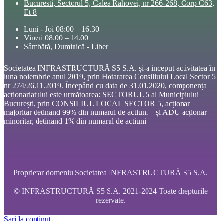
Bucuresti, Sectorul 5, Calea Rahovei, nr 266-268, Corp C63,
Et 8
Luni - Joi 08:00 – 16.30
Vineri 08:00 – 14.00
Sâmbătă, Duminică - Liber
Societatea INFRASTRUCTURĂ S5 S.A. și-a inceput activitatea în
luna noiembrie anul 2019, prin Hotararea Consiliului Local Sector 5
nr 274/26.11.2019. Începând cu data de 31.01.2020, componența
acționariatului este următoarea: SECTORUL 5 al Municipiului
București, prin CONSILIUL LOCAL SECTOR 5, acționar
majoritar detinand 99% din numarul de actiuni – și ADU acționar
minoritar, detinand 1% din numarul de actiuni.
Proprietar domeniu Societatea INFRASTRUCTURĂ S5 S.A.
© INFRASTRUCTURĂ S5 S.A. 2021-2024 Toate drepturile
rezervate.
Sari la conținut