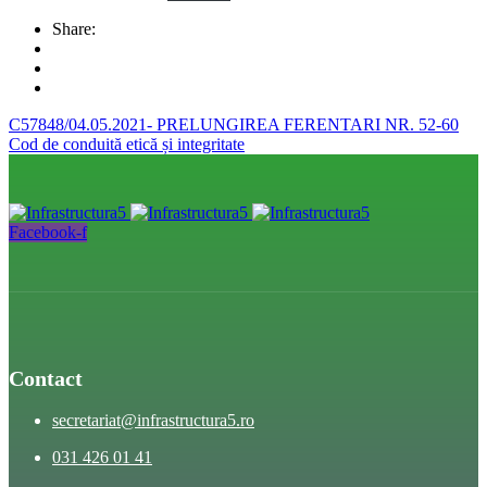
Share:
C57848/04.05.2021- PRELUNGIREA FERENTARI NR. 52-60
Cod de conduită etică și integritate
Facebook-f
Contact
secretariat@infrastructura5.ro
031 426 01 41