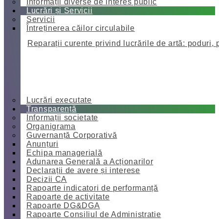
Informații diverse de interes public
Lucrări și Servicii
Servicii
Întreținerea căilor circulabile
Reparații curente privind lucrările de artă: poduri, 
Lucrări executate
Transparență
Informații societate
Organigrama
Guvernanță Corporativă
Anunțuri
Echipa managerială
Adunarea Generală a Acționarilor
Declarații de avere și interese
Decizii CA
Rapoarte indicatori de performanță
Rapoarte de activitate
Rapoarte DG&DGA
Rapoarte Consiliul de Administratie