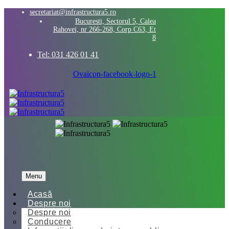
secretariat@infrastructura5.ro
Bucuresti, Sectorul 5, Calea
Rahovei, nr 266-268, Corp C63, Et
8
Tel: 031 426 01 41
Ovaicon-facebook-logo-1
Menu
Acasă
Despre noi
Despre noi
Conducere