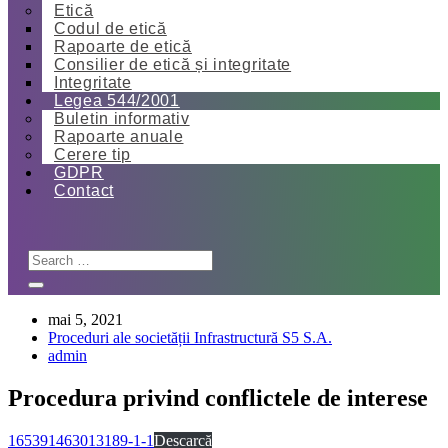
Etică
Codul de etică
Rapoarte de etică
Consilier de etică și integritate
Integritate
Legea 544/2001
Buletin informativ
Rapoarte anuale
Cerere tip
GDPR
Contact
mai 5, 2021
Proceduri ale societății Infrastructură S5 S.A.
admin
Procedura privind conflictele de interese
165391463013189-1-1
Descarcă