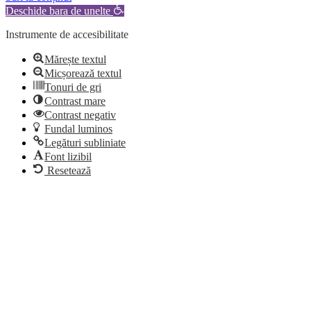
Deschide bara de unelte
Instrumente de accesibilitate
Mărește textul
Micșorează textul
Tonuri de gri
Contrast mare
Contrast negativ
Fundal luminos
Legături subliniate
Font lizibil
Resetează