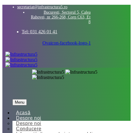
secretariat@infrastructura5.ro
Bucuresti, Sectorul 5, Calea
Rahovei, nr 266-268, Corp C63, Et
8
Tel: 031 426 01 41
Ovaicon-facebook-logo-1
Menu
Acasă
Despre noi
Despre noi
Conducere