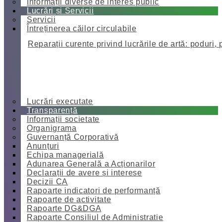
Informații diverse de interes public
Lucrări și Servicii
Servicii
Întreținerea căilor circulabile
Reparații curente privind lucrările de artă: poduri, 
Lucrări executate
Transparență
Informații societate
Organigrama
Guvernanță Corporativă
Anunțuri
Echipa managerială
Adunarea Generală a Acționarilor
Declarații de avere și interese
Decizii CA
Rapoarte indicatori de performanță
Rapoarte de activitate
Rapoarte DG&DGA
Rapoarte Consiliul de Administratie