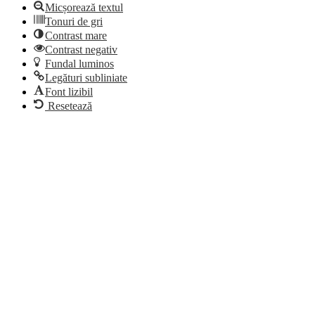
Micșorează textul
Tonuri de gri
Contrast mare
Contrast negativ
Fundal luminos
Legături subliniate
Font lizibil
Resetează