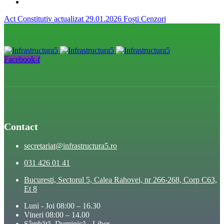
Act Constitutiv actualizat 29.01.2026
Foști Cenzori
Facebook-f
Contact
secretariat@infrastructura5.ro
031 426 01 41
Bucuresti, Sectorul 5, Calea Rahovei, nr 266-268, Corp C63,
Et 8
Luni - Joi 08:00 – 16.30
Vineri 08:00 – 14.00
Sâmbătă, Duminică - Liber