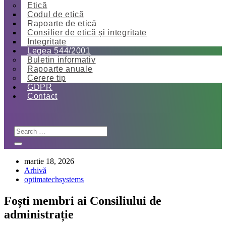
Etică
Codul de etică
Rapoarte de etică
Consilier de etică și integritate
Integritate
Legea 544/2001
Buletin informativ
Rapoarte anuale
Cerere tip
GDPR
Contact
martie 18, 2026
Arhivă
optimatechsystems
Foști membri ai Consiliului de
administrație