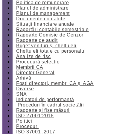
Politica de remunerare
Planul de administrare
Planul de management
Documente contabile
Situații financiare anuale
Raportări contabile semestriale
Rapoarte Comisie de Cenzori
Rapoarte de audit
Buget venituri și cheltuieli
Cheltuieli totale cu personalul
Analize de risc
Procedură selecție
Membrii CA
Director General
Arhivă
Foști directori, membri CA și AGA
Diverse
SNA
Indicatori de performanță
Proceduri în cadrul societății
Rapoarte și fișe măsuri
ISO 27001:2018
Politici
Proceduri
ISO 37001 :2017