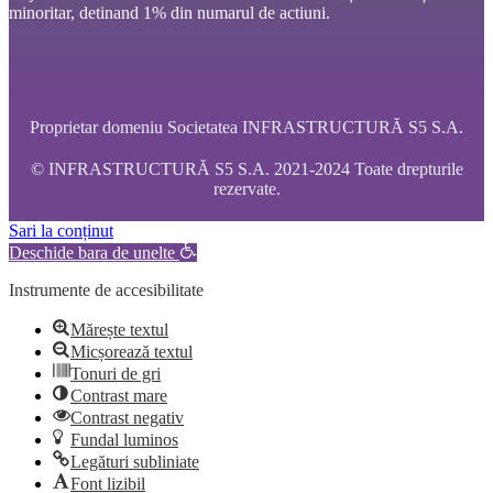
minoritar, detinand 1% din numarul de actiuni.
Proprietar domeniu Societatea INFRASTRUCTURĂ S5 S.A.
© INFRASTRUCTURĂ S5 S.A. 2021-2024 Toate drepturile
rezervate.
Sari la conținut
Deschide bara de unelte
Instrumente de accesibilitate
Mărește textul
Micșorează textul
Tonuri de gri
Contrast mare
Contrast negativ
Fundal luminos
Legături subliniate
Font lizibil