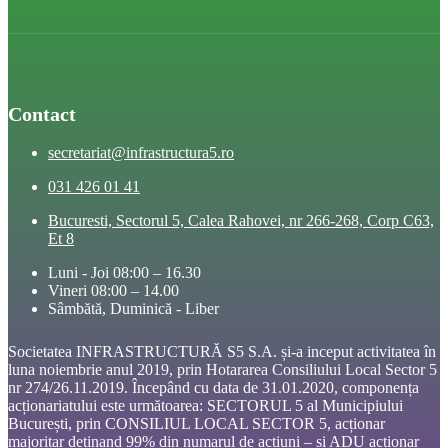
Contact
secretariat@infrastructura5.ro
031 426 01 41
Bucuresti, Sectorul 5, Calea Rahovei, nr 266-268, Corp C63,
Et 8
Luni - Joi 08:00 – 16.30
Vineri 08:00 – 14.00
Sâmbătă, Duminică - Liber
Societatea INFRASTRUCTURĂ S5 S.A. și-a inceput activitatea în
luna noiembrie anul 2019, prin Hotararea Consiliului Local Sector 5
nr 274/26.11.2019. Începând cu data de 31.01.2020, componența
acționariatului este următoarea: SECTORUL 5 al Municipiului
București, prin CONSILIUL LOCAL SECTOR 5, acționar
majoritar detinand 99% din numarul de actiuni – și ADU acționar