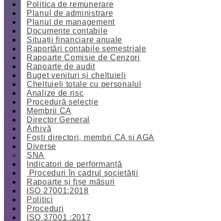
Politica de remunerare
Planul de administrare
Planul de management
Documente contabile
Situații financiare anuale
Raportări contabile semestriale
Rapoarte Comisie de Cenzori
Rapoarte de audit
Buget venituri și cheltuieli
Cheltuieli totale cu personalul
Analize de risc
Procedură selecție
Membrii CA
Director General
Arhivă
Foști directori, membri CA și AGA
Diverse
SNA
Indicatori de performanță
Proceduri în cadrul societății
Rapoarte și fișe măsuri
ISO 27001:2018
Politici
Proceduri
ISO 37001 :2017