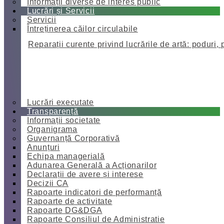
Informații diverse de interes public
Lucrări și Servicii
Servicii
Întreținerea căilor circulabile
Reparații curente privind lucrările de artă: poduri, 
Lucrări executate
Transparență
Informații societate
Organigrama
Guvernanță Corporativă
Anunțuri
Echipa managerială
Adunarea Generală a Acționarilor
Declarații de avere și interese
Decizii CA
Rapoarte indicatori de performanță
Rapoarte de activitate
Rapoarte DG&DGA
Rapoarte Consiliul de Administratie