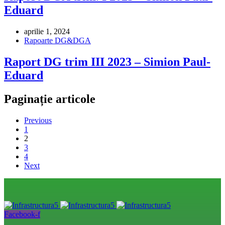
Eduard
aprilie 1, 2024
Rapoarte DG&DGA
Raport DG trim III 2023 – Simion Paul-
Eduard
Paginație articole
Previous
1
2
3
4
Next
Facebook-f