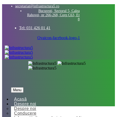
secretariat@infrastructura5.ro
Bucuresti, Sectorul 5, Calea
Rahovei, nr 266-268, Corp C63, Et
8
Tel: 031 426 01 41
Ovaicon-facebook-logo-1
Menu
Acasă
Despre noi
Despre noi
Conducere