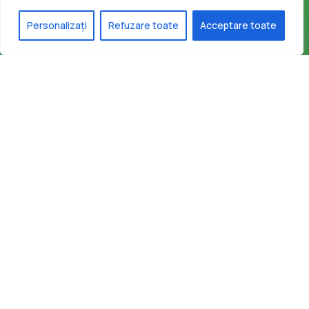
Personalizați
Refuzare toate
Acceptare toate
Facebook-f
Contact
secretariat@infrastructura5.ro
031 426 01 41
Bucuresti, Sectorul 5, Calea Rahovei, nr 266-268, Corp C63,
Et 8
Luni - Joi 08:00 – 16.30
Vineri 08:00 – 14.00