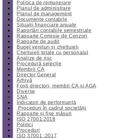
Politica de remunerare
Planul de administrare
Planul de management
Documente contabile
Situații financiare anuale
Raportări contabile semestriale
Rapoarte Comisie de Cenzori
Rapoarte de audit
Buget venituri și cheltuieli
Cheltuieli totale cu personalul
Analize de risc
Procedură selecție
Membrii CA
Director General
Arhivă
Foști directori, membri CA și AGA
Diverse
SNA
Indicatori de performanță
Proceduri în cadrul societății
Rapoarte și fișe măsuri
ISO 27001:2018
Politici
Proceduri
ISO 37001 :2017