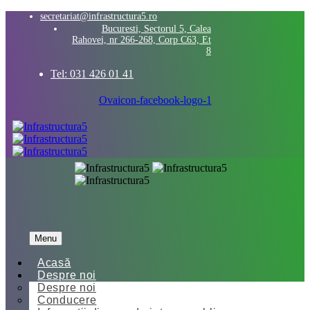
secretariat@infrastructura5.ro
Bucuresti, Sectorul 5, Calea
Rahovei, nr 266-268, Corp C63, Et
8
Tel: 031 426 01 41
Ovaicon-facebook-logo-1
Menu
Acasă
Despre noi
Despre noi
Conducere