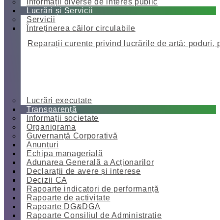
Informații diverse de interes public
Lucrări și Servicii
Servicii
Întreținerea căilor circulabile
Reparații curente privind lucrările de artă: poduri, 
Lucrări executate
Transparență
Informații societate
Organigrama
Guvernanță Corporativă
Anunțuri
Echipa managerială
Adunarea Generală a Acționarilor
Declarații de avere și interese
Decizii CA
Rapoarte indicatori de performanță
Rapoarte de activitate
Rapoarte DG&DGA
Rapoarte Consiliul de Administratie