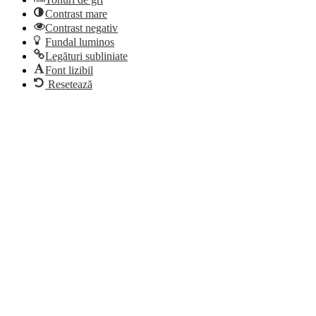
Contrast mare
Contrast negativ
Fundal luminos
Legături subliniate
Font lizibil
Resetează