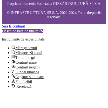
Proprietar domeniu Societatea INFRASTRUCTURĂ S5 S.A.
© INFRASTRUCTURĂ S5 S.A. 2021-2024 Toate drepturile
rezervate.
Sari la conținut
Deschide bara de unelte
Instrumente de accesibilitate
Mărește textul
Micșorează textul
Tonuri de gri
Contrast mare
Contrast negativ
Fundal luminos
Legături subliniate
Font lizibil
Resetează