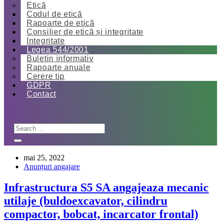
Etică
Codul de etică
Rapoarte de etică
Consilier de etică și integritate
Integritate
Legea 544/2001
Buletin informativ
Rapoarte anuale
Cerere tip
GDPR
Contact
mai 25, 2022
Anunțuri angajare
Infrastructura S5 SA angajeaza mecanic
utilaje (buldoexcavator, cilindru
compactor, bobcat, incarcator frontal)