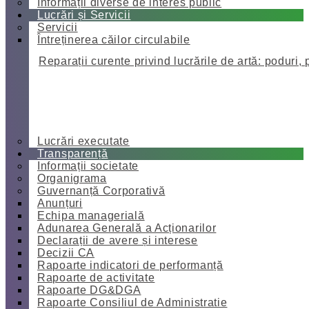
Informații diverse de interes public
Lucrări și Servicii
Servicii
Întreținerea căilor circulabile
Reparații curente privind lucrările de artă: poduri, 
Lucrări executate
Transparență
Informații societate
Organigrama
Guvernanță Corporativă
Anunțuri
Echipa managerială
Adunarea Generală a Acționarilor
Declarații de avere și interese
Decizii CA
Rapoarte indicatori de performanță
Rapoarte de activitate
Rapoarte DG&DGA
Rapoarte Consiliul de Administratie