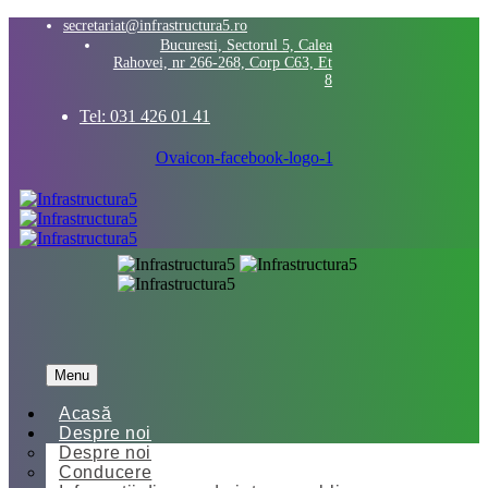
secretariat@infrastructura5.ro
Bucuresti, Sectorul 5, Calea
Rahovei, nr 266-268, Corp C63, Et
8
Tel: 031 426 01 41
Ovaicon-facebook-logo-1
Menu
Acasă
Despre noi
Despre noi
Conducere