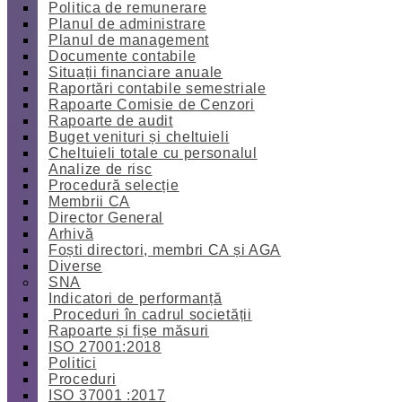
Politica de remunerare
Planul de administrare
Planul de management
Documente contabile
Situații financiare anuale
Raportări contabile semestriale
Rapoarte Comisie de Cenzori
Rapoarte de audit
Buget venituri și cheltuieli
Cheltuieli totale cu personalul
Analize de risc
Procedură selecție
Membrii CA
Director General
Arhivă
Foști directori, membri CA și AGA
Diverse
SNA
Indicatori de performanță
Proceduri în cadrul societății
Rapoarte și fișe măsuri
ISO 27001:2018
Politici
Proceduri
ISO 37001 :2017