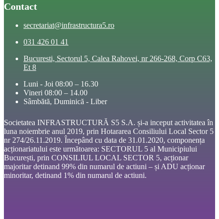
Contact
secretariat@infrastructura5.ro
031 426 01 41
Bucuresti, Sectorul 5, Calea Rahovei, nr 266-268, Corp C63,
Et 8
Luni - Joi 08:00 – 16.30
Vineri 08:00 – 14.00
Sâmbătă, Duminică - Liber
Societatea INFRASTRUCTURĂ S5 S.A. și-a inceput activitatea în
luna noiembrie anul 2019, prin Hotararea Consiliului Local Sector 5
nr 274/26.11.2019. Începând cu data de 31.01.2020, componența
acționariatului este următoarea: SECTORUL 5 al Municipiului
București, prin CONSILIUL LOCAL SECTOR 5, acționar
majoritar detinand 99% din numarul de actiuni – și ADU acționar
minoritar, detinand 1% din numarul de actiuni.