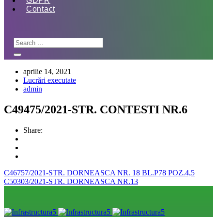
GDPR
Contact
aprilie 14, 2021
Lucrări executate
admin
C49475/2021-STR. CONTESTI NR.6
Share:
C46757/2021-STR. DORNEASCA NR. 18 BL.P78 POZ.4,5
C50303/2021-STR. DORNEASCA NR.13