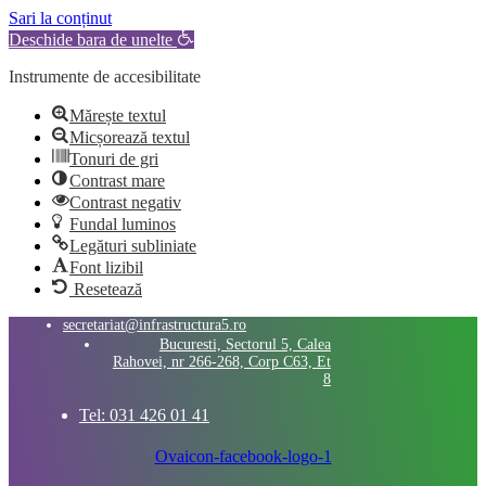
Sari la conținut
Deschide bara de unelte
Instrumente de accesibilitate
Mărește textul
Micșorează textul
Tonuri de gri
Contrast mare
Contrast negativ
Fundal luminos
Legături subliniate
Font lizibil
Resetează
secretariat@infrastructura5.ro
Bucuresti, Sectorul 5, Calea
Rahovei, nr 266-268, Corp C63, Et
8
Tel: 031 426 01 41
Ovaicon-facebook-logo-1