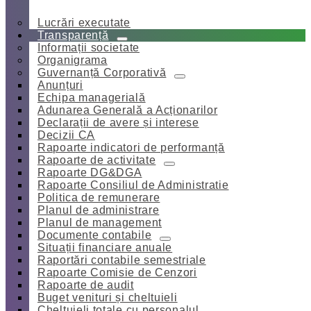
Lucrări executate
Transparență
Informații societate
Organigrama
Guvernanță Corporativă
Anunțuri
Echipa managerială
Adunarea Generală a Acționarilor
Declarații de avere și interese
Decizii CA
Rapoarte indicatori de performanță
Rapoarte de activitate
Rapoarte DG&DGA
Rapoarte Consiliul de Administratie
Politica de remunerare
Planul de administrare
Planul de management
Documente contabile
Situații financiare anuale
Raportări contabile semestriale
Rapoarte Comisie de Cenzori
Rapoarte de audit
Buget venituri și cheltuieli
Cheltuieli totale cu personalul