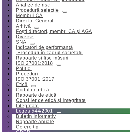
Analize de risc
Procedură selecție
Membrii CA
Director General
Arhivă
Foști directori, membri CA și AGA
Diverse
SNA
Indicatori de performanță
Proceduri în cadrul societății
Rapoarte și fișe măsuri
ISO 27001:2018
Politici
Proceduri
ISO 37001 :2017
Etică
Codul de etică
Rapoarte de etică
Consilier de etică și integritate
Integritate
Legea 544/2001
Buletin informativ
Rapoarte anuale
Cerere tip