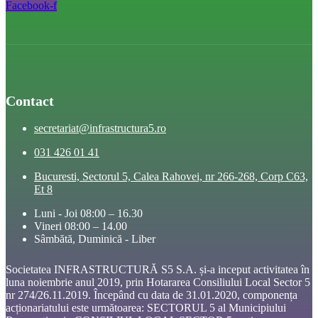
Facebook-f
Contact
secretariat@infrastructura5.ro
031 426 01 41
Bucuresti, Sectorul 5, Calea Rahovei, nr 266-268, Corp C63,
Et 8
Luni - Joi 08:00 – 16.30
Vineri 08:00 – 14.00
Sâmbătă, Duminică - Liber
Societatea INFRASTRUCTURĂ S5 S.A. și-a inceput activitatea în
luna noiembrie anul 2019, prin Hotararea Consiliului Local Sector 5
nr 274/26.11.2019. Începând cu data de 31.01.2020, componența
acționariatului este următoarea: SECTORUL 5 al Municipiului