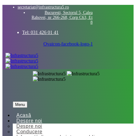
secretariat@infrastructura5.ro
Bucuresti, Sectorul 5, Calea
Rahovei, nr 266-268, Corp C63, Et
8
Tel: 031 426 01 41
Ovaicon-facebook-logo-1
Menu
Acasă
Despre noi
Despre noi
Conducere