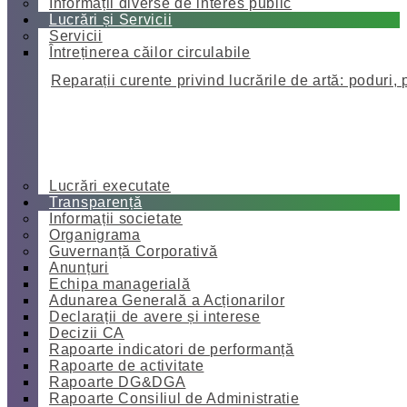
Informații diverse de interes public
Lucrări și Servicii
Servicii
Întreținerea căilor circulabile
Reparații curente privind lucrările de artă: poduri, 
Lucrări executate
Transparență
Informații societate
Organigrama
Guvernanță Corporativă
Anunțuri
Echipa managerială
Adunarea Generală a Acționarilor
Declarații de avere și interese
Decizii CA
Rapoarte indicatori de performanță
Rapoarte de activitate
Rapoarte DG&DGA
Rapoarte Consiliul de Administratie