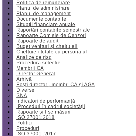
Politica de remunerare
Planul de administrare
Planul de management
Documente contabile
Situații financiare anuale
Raportări contabile semestriale
Rapoarte Comisie de Cenzori
Rapoarte de audit
Buget venituri și cheltuieli
Cheltuieli totale cu personalul
Analize de risc
Procedură selecție
Membrii CA
Director General
Arhivă
Foști directori, membri CA și AGA
Diverse
SNA
Indicatori de performanță
Proceduri în cadrul societății
Rapoarte și fișe măsuri
ISO 27001:2018
Politici
Proceduri
ISO 37001 :2017