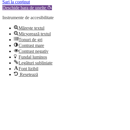
Sari la conținut
Deschide bara de unelte
Instrumente de accesibilitate
Mărește textul
Micșorează textul
Tonuri de gri
Contrast mare
Contrast negativ
Fundal luminos
Legături subliniate
Font lizibil
Resetează