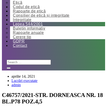
Etică
Codul de etică
Rapoarte de etică
Consilier de etică și integritate
Integritate
Legea 544/2001
Buletin informativ
Rapoarte anuale
Cerere tip
GDPR
Contact
aprilie 14, 2021
Lucrări executate
admin
C46757/2021-STR. DORNEASCA NR. 18
BL.P78 POZ.4,5