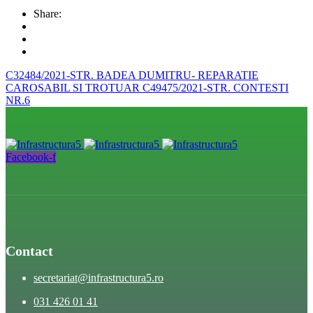
Share:
C32484/2021-STR. BADEA DUMITRU- REPARATIE
CAROSABIL SI TROTUAR
C49475/2021-STR. CONTESTI
NR.6
Facebook-f
Contact
secretariat@infrastructura5.ro
031 426 01 41