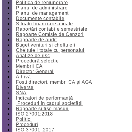
Politica de remunerare
Planul de administrare
Planul de management
Documente contabile
Situații financiare anuale
Raportări contabile semestriale
Rapoarte Comisie de Cenzori
Rapoarte de audit
Buget venituri și cheltuieli
Cheltuieli totale cu personalul
Analize de risc
Procedură selecție
Membrii CA
Director General
Arhivă
Foști directori, membri CA și AGA
Diverse
SNA
Indicatori de performanță
Proceduri în cadrul societății
Rapoarte și fișe măsuri
ISO 27001:2018
Politici
Proceduri
ISO 37001 :2017