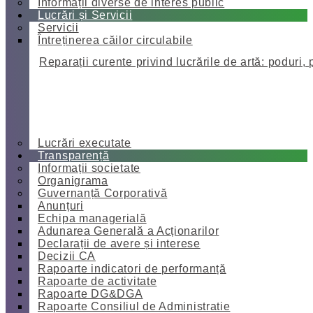
Informații diverse de interes public
Lucrări și Servicii
Servicii
Întreținerea căilor circulabile
Reparații curente privind lucrările de artă: poduri, 
Lucrări executate
Transparență
Informații societate
Organigrama
Guvernanță Corporativă
Anunțuri
Echipa managerială
Adunarea Generală a Acționarilor
Declarații de avere și interese
Decizii CA
Rapoarte indicatori de performanță
Rapoarte de activitate
Rapoarte DG&DGA
Rapoarte Consiliul de Administratie