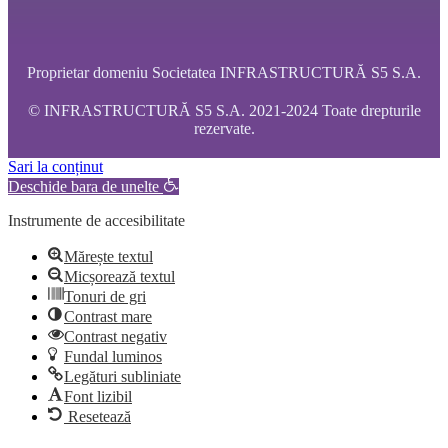
Proprietar domeniu Societatea INFRASTRUCTURĂ S5 S.A.
© INFRASTRUCTURĂ S5 S.A. 2021-2024 Toate drepturile
rezervate.
Sari la conținut
Deschide bara de unelte
Instrumente de accesibilitate
Mărește textul
Micșorează textul
Tonuri de gri
Contrast mare
Contrast negativ
Fundal luminos
Legături subliniate
Font lizibil
Resetează