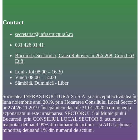
Contact
secretariat@infrastructura5.ro
031 426 01 41
Bucuresti, Sectorul 5, Calea Rahovei, nr 266-268, Corp C63,
Et 8
Luni - Joi 08:00 – 16.30
Vineri 08:00 – 14.00
Sâmbătă, Duminică - Liber
Societatea INFRASTRUCTURĂ S5 S.A. și-a inceput activitatea în
luna noiembrie anul 2019, prin Hotararea Consiliului Local Sector 5
nr 274/26.11.2019. Începând cu data de 31.01.2020, componența
acționariatului este următoarea: SECTORUL 5 al Municipiului
București, prin CONSILIUL LOCAL SECTOR 5, acționar
majoritar detinand 99% din numarul de actiuni – și ADU acționar
minoritar, detinand 1% din numarul de actiuni.