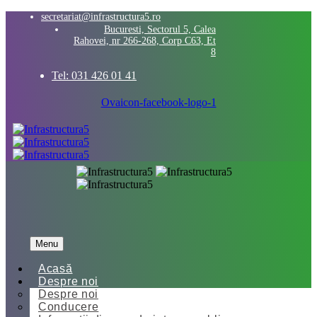
secretariat@infrastructura5.ro
Bucuresti, Sectorul 5, Calea
Rahovei, nr 266-268, Corp C63, Et
8
Tel: 031 426 01 41
Ovaicon-facebook-logo-1
Menu
Acasă
Despre noi
Despre noi
Conducere