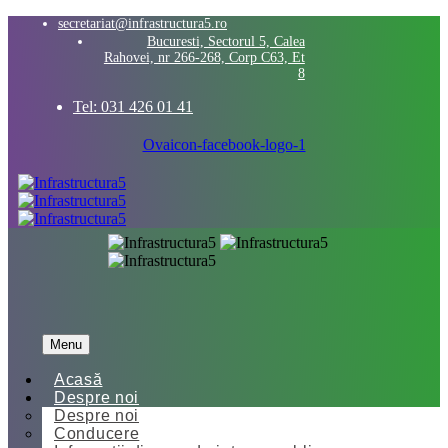
secretariat@infrastructura5.ro
Bucuresti, Sectorul 5, Calea
Rahovei, nr 266-268, Corp C63, Et
8
Tel: 031 426 01 41
Ovaicon-facebook-logo-1
Menu
Acasă
Despre noi
Despre noi
Conducere