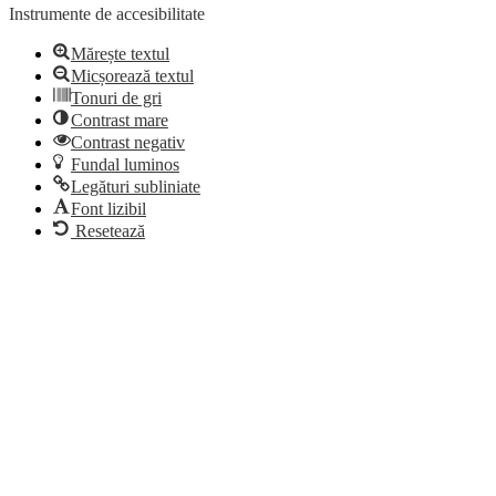
Instrumente de accesibilitate
Mărește textul
Micșorează textul
Tonuri de gri
Contrast mare
Contrast negativ
Fundal luminos
Legături subliniate
Font lizibil
Resetează