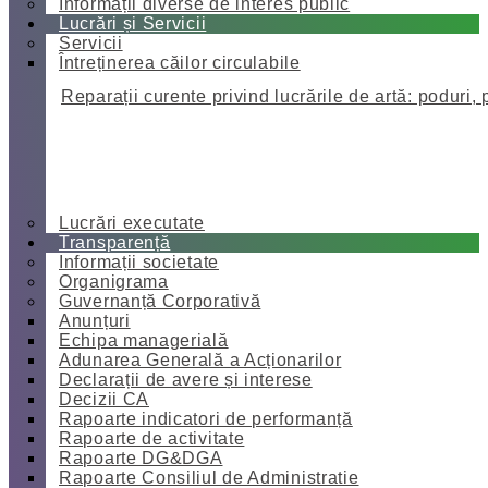
Informații diverse de interes public
Lucrări și Servicii
Servicii
Întreținerea căilor circulabile
Reparații curente privind lucrările de artă: poduri, 
Lucrări executate
Transparență
Informații societate
Organigrama
Guvernanță Corporativă
Anunțuri
Echipa managerială
Adunarea Generală a Acționarilor
Declarații de avere și interese
Decizii CA
Rapoarte indicatori de performanță
Rapoarte de activitate
Rapoarte DG&DGA
Rapoarte Consiliul de Administratie