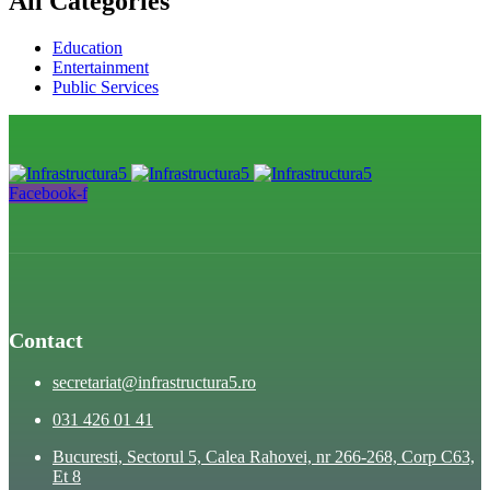
All Categories
Education
Entertainment
Public Services
Facebook-f
Contact
secretariat@infrastructura5.ro
031 426 01 41
Bucuresti, Sectorul 5, Calea Rahovei, nr 266-268, Corp C63,
Et 8