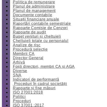
Politica de remunerare
Planul de administrare
Planul de management
Documente contabile
Situații financiare anuale
Raportări contabile semestriale
Rapoarte Comisie de Cenzori
Rapoarte de audit
Buget venituri și cheltuieli
Cheltuieli totale cu personalul
Analize de risc
Procedură selecție
Membrii CA
Director General
Arhivă
Foști directori, membri CA și AGA
Diverse
SNA
Indicatori de performanță
Proceduri în cadrul societății
Rapoarte și fișe măsuri
ISO 27001:2018
Politici
Proceduri
ISO 37001 :2017