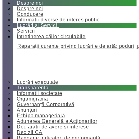
Despre noi
Despre noi
Conducere
Informații diverse de interes public
Lucrări și Servicii
Servicii
Întreținerea căilor circulabile
Reparații curente privind lucrările de artă: poduri, 
Lucrări executate
Transparență
Informații societate
Organigrama
Guvernanță Corporativă
Anunțuri
Echipa managerială
Adunarea Generală a Acționarilor
Declarații de avere și interese
Decizii CA
Rapoarte indicatori de performanță