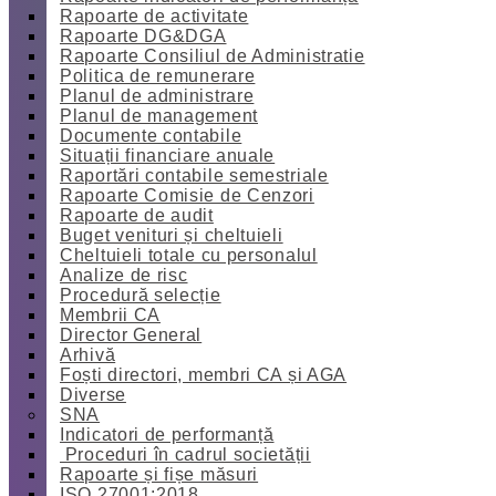
Rapoarte de activitate
Rapoarte DG&DGA
Rapoarte Consiliul de Administratie
Politica de remunerare
Planul de administrare
Planul de management
Documente contabile
Situații financiare anuale
Raportări contabile semestriale
Rapoarte Comisie de Cenzori
Rapoarte de audit
Buget venituri și cheltuieli
Cheltuieli totale cu personalul
Analize de risc
Procedură selecție
Membrii CA
Director General
Arhivă
Foști directori, membri CA și AGA
Diverse
SNA
Indicatori de performanță
Proceduri în cadrul societății
Rapoarte și fișe măsuri
ISO 27001:2018