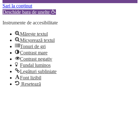
Sari la conținut
Deschide bara de unelte
Instrumente de accesibilitate
Mărește textul
Micșorează textul
Tonuri de gri
Contrast mare
Contrast negativ
Fundal luminos
Legături subliniate
Font lizibil
Resetează