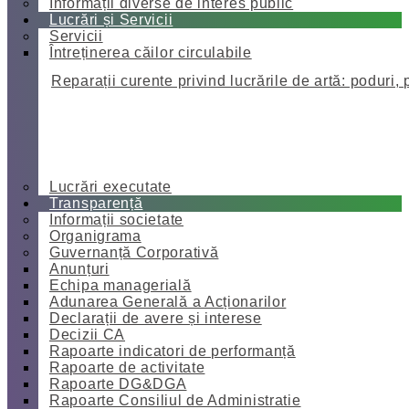
Informații diverse de interes public
Lucrări și Servicii
Servicii
Întreținerea căilor circulabile
Reparații curente privind lucrările de artă: poduri, 
Lucrări executate
Transparență
Informații societate
Organigrama
Guvernanță Corporativă
Anunțuri
Echipa managerială
Adunarea Generală a Acționarilor
Declarații de avere și interese
Decizii CA
Rapoarte indicatori de performanță
Rapoarte de activitate
Rapoarte DG&DGA
Rapoarte Consiliul de Administratie