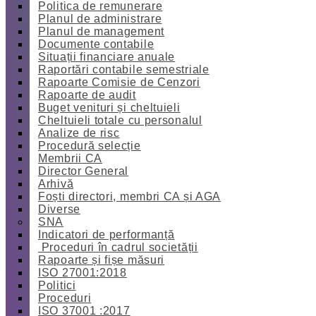
Politica de remunerare
Planul de administrare
Planul de management
Documente contabile
Situații financiare anuale
Raportări contabile semestriale
Rapoarte Comisie de Cenzori
Rapoarte de audit
Buget venituri și cheltuieli
Cheltuieli totale cu personalul
Analize de risc
Procedură selecție
Membrii CA
Director General
Arhivă
Foști directori, membri CA și AGA
Diverse
SNA
Indicatori de performanță
Proceduri în cadrul societății
Rapoarte și fișe măsuri
ISO 27001:2018
Politici
Proceduri
ISO 37001 :2017