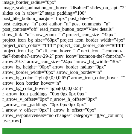
image_border_radius=”0px”
image_scale_animation_on_hover=”disabled” slides_on_lapt=”2″
slides_on_h_tabs=”2″ stage_padding=”100″
post_title_bottom_margin=”15px” post_date=”n”
post_category=”n” post_author=”n” post_comments=”n”
post_content=”off” read_more_button_text=”View details”
show_link=”n” show_zoom=”n” project_icon_size=”32px”
project_icon_bg_size=”60px” project_icon_border_width=”4px”
project_icon_color=”#ffffff” project_icon_border_color=”#ffffff”
project_icon_bg=”n” dt_icon_hover=”n” next_icon=”icomoon-
the7-font-the7-arrow-29-2″ prev_icon=”icomoon-the7-font-the7-
arrow-29-3″ arrow_icon_size=”24px” arrow_bg_width=”30x”
arrow_bg_height=”90px” arrow_border_radius=”0px”
arrow_border_width=”0px” arrow_icon_border=”n”
arrow_bg_color=”rgba(0,0,0,0.65)” arrow_icon_color_hover=””
arrow_icon_border_hover=”n”
arrow_bg_color_hover=”rgba(0,0,0,0.65)”
r_arrow_icon_paddings=”0px 0px 0px 0px”
r_arrow_v_offset=”0px” r_arrow_h_offset=”0px”
l_arrow_icon_paddings=”0px 0px 0px 0px”
l_arrow_v_offset=”0px” l_arrow_h_offset=”0px”
arrow_responsiveness=”no-changes” category=””][/vc_column]
[/vc_row]