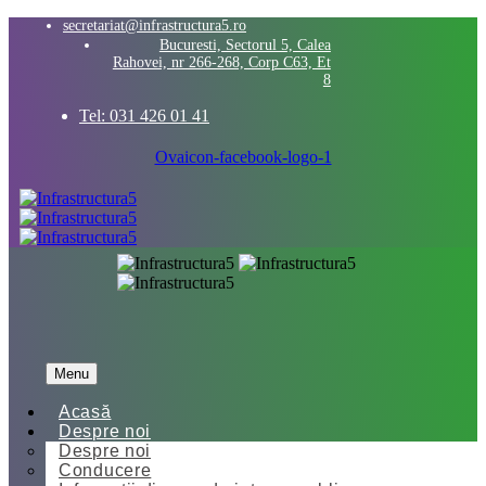
secretariat@infrastructura5.ro
Bucuresti, Sectorul 5, Calea
Rahovei, nr 266-268, Corp C63, Et
8
Tel: 031 426 01 41
Ovaicon-facebook-logo-1
Menu
Acasă
Despre noi
Despre noi
Conducere