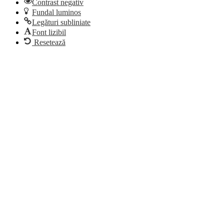
Contrast negativ
Fundal luminos
Legături subliniate
Font lizibil
Resetează