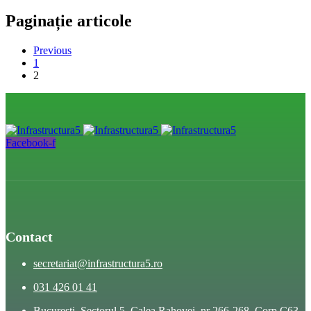
Paginație articole
Previous
1
2
Facebook-f
Contact
secretariat@infrastructura5.ro
031 426 01 41
Bucuresti, Sectorul 5, Calea Rahovei, nr 266-268, Corp C63,