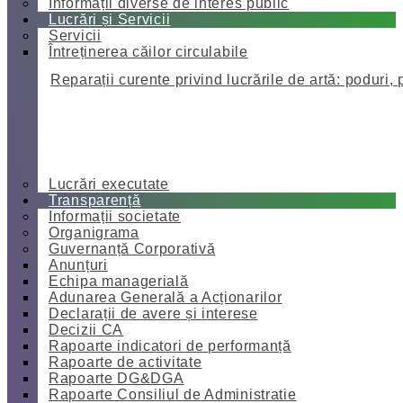
Informații diverse de interes public
Lucrări și Servicii
Servicii
Întreținerea căilor circulabile
Reparații curente privind lucrările de artă: poduri, 
Lucrări executate
Transparență
Informații societate
Organigrama
Guvernanță Corporativă
Anunțuri
Echipa managerială
Adunarea Generală a Acționarilor
Declarații de avere și interese
Decizii CA
Rapoarte indicatori de performanță
Rapoarte de activitate
Rapoarte DG&DGA
Rapoarte Consiliul de Administratie