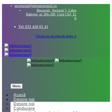
secretariat@infrastructura5.ro
Bucuresti, Sectorul 5, Calea
Rahovei, nr 266-268, Corp C63, Et
8
Tel: 031 426 01 41
Ovaicon-facebook-logo-1
Menu
Acasă
Despre noi
Despre noi
Conducere