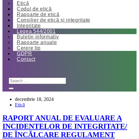
Etică
Codul de etică
Rapoarte de etică
Consilier de etică și integritate
Integritate
Legea 544/2001
Buletin informativ
Rapoarte anuale
Cerere tip
GDPR
Contact
decembrie 18, 2024
Etică
RAPORT ANUAL DE EVALUARE A
INCIDENTELOR DE INTEGRITATE/
DE ÎNCĂLCARE REGULAMENT