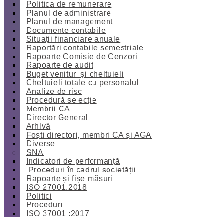
Politica de remunerare
Planul de administrare
Planul de management
Documente contabile
Situații financiare anuale
Raportări contabile semestriale
Rapoarte Comisie de Cenzori
Rapoarte de audit
Buget venituri și cheltuieli
Cheltuieli totale cu personalul
Analize de risc
Procedură selecție
Membrii CA
Director General
Arhivă
Foști directori, membri CA și AGA
Diverse
SNA
Indicatori de performanță
Proceduri în cadrul societății
Rapoarte și fișe măsuri
ISO 27001:2018
Politici
Proceduri
ISO 37001 :2017