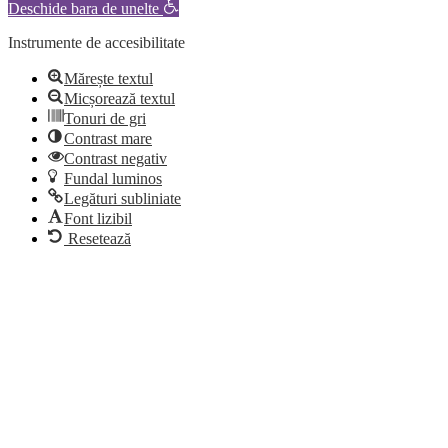
Deschide bara de unelte
Instrumente de accesibilitate
Mărește textul
Micșorează textul
Tonuri de gri
Contrast mare
Contrast negativ
Fundal luminos
Legături subliniate
Font lizibil
Resetează