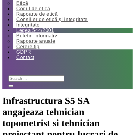
Etică
Codul de etică
Rapoarte de etică
Consilier de etică și integritate
Integritate
Legea 544/2001
Buletin informativ
Rapoarte anuale
Cerere tip
GDPR
Contact
Infrastructura S5 SA
angajeaza tehnician
topometrist si tehnician
proiectant pentru lucrari de