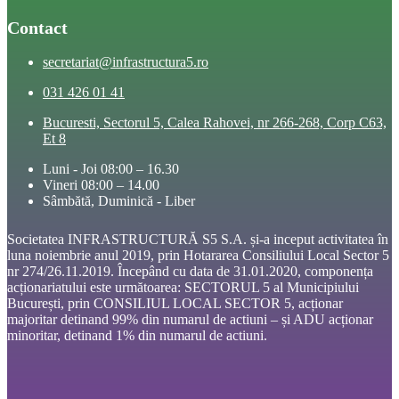
Contact
secretariat@infrastructura5.ro
031 426 01 41
Bucuresti, Sectorul 5, Calea Rahovei, nr 266-268, Corp C63,
Et 8
Luni - Joi 08:00 – 16.30
Vineri 08:00 – 14.00
Sâmbătă, Duminică - Liber
Societatea INFRASTRUCTURĂ S5 S.A. și-a inceput activitatea în
luna noiembrie anul 2019, prin Hotararea Consiliului Local Sector 5
nr 274/26.11.2019. Începând cu data de 31.01.2020, componența
acționariatului este următoarea: SECTORUL 5 al Municipiului
București, prin CONSILIUL LOCAL SECTOR 5, acționar
majoritar detinand 99% din numarul de actiuni – și ADU acționar
minoritar, detinand 1% din numarul de actiuni.