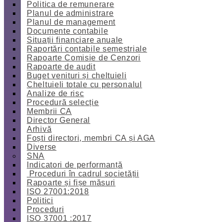
Politica de remunerare
Planul de administrare
Planul de management
Documente contabile
Situații financiare anuale
Raportări contabile semestriale
Rapoarte Comisie de Cenzori
Rapoarte de audit
Buget venituri și cheltuieli
Cheltuieli totale cu personalul
Analize de risc
Procedură selecție
Membrii CA
Director General
Arhivă
Foști directori, membri CA și AGA
Diverse
SNA
Indicatori de performanță
Proceduri în cadrul societății
Rapoarte și fișe măsuri
ISO 27001:2018
Politici
Proceduri
ISO 37001 :2017