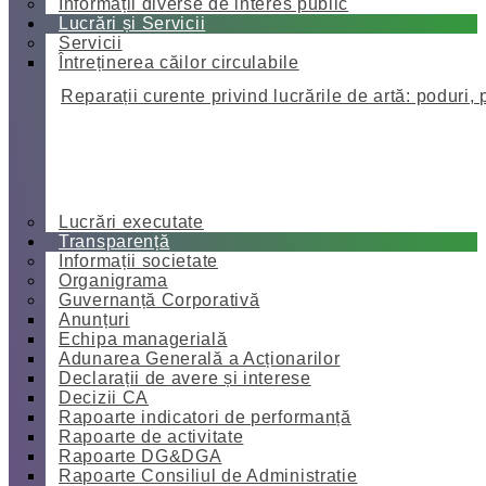
Informații diverse de interes public
Lucrări și Servicii
Servicii
Întreținerea căilor circulabile
Reparații curente privind lucrările de artă: poduri, 
Lucrări executate
Transparență
Informații societate
Organigrama
Guvernanță Corporativă
Anunțuri
Echipa managerială
Adunarea Generală a Acționarilor
Declarații de avere și interese
Decizii CA
Rapoarte indicatori de performanță
Rapoarte de activitate
Rapoarte DG&DGA
Rapoarte Consiliul de Administratie