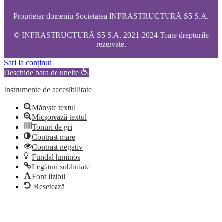
Proprietar domeniu Societatea INFRASTRUCTURĂ S5 S.A.
© INFRASTRUCTURĂ S5 S.A. 2021-2024 Toate drepturile
rezervate.
Sari la conținut
Deschide bara de unelte
Instrumente de accesibilitate
Mărește textul
Micșorează textul
Tonuri de gri
Contrast mare
Contrast negativ
Fundal luminos
Legături subliniate
Font lizibil
Resetează