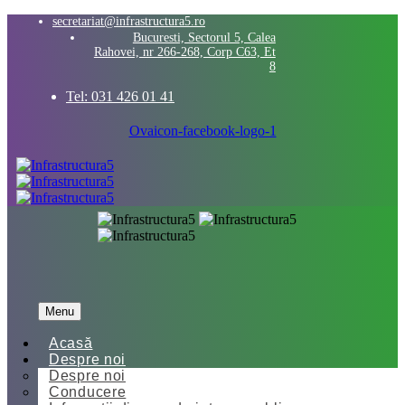
secretariat@infrastructura5.ro
Bucuresti, Sectorul 5, Calea
Rahovei, nr 266-268, Corp C63, Et
8
Tel: 031 426 01 41
Ovaicon-facebook-logo-1
Menu
Acasă
Despre noi
Despre noi
Conducere