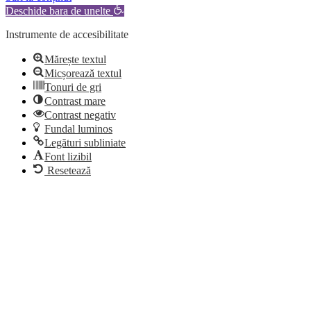
Deschide bara de unelte
Instrumente de accesibilitate
Mărește textul
Micșorează textul
Tonuri de gri
Contrast mare
Contrast negativ
Fundal luminos
Legături subliniate
Font lizibil
Resetează