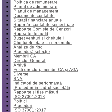
Politica de remunerare
Planul de administrare
Planul de management
Documente contabile
Situații financiare anuale
Raportări contabile semestriale
Rapoarte Comisie de Cenzori
Rapoarte de audit
Buget venituri și cheltuieli
Cheltuieli totale cu personalul
Analize de risc
Procedură selecție
Membrii CA
Director General
Arhivă
Foști directori, membri CA și AGA
Diverse
SNA
Indicatori de performanță
Proceduri în cadrul societății
Rapoarte și fișe măsuri
ISO 27001:2018
Politici
Proceduri
ISO 37001 :2017