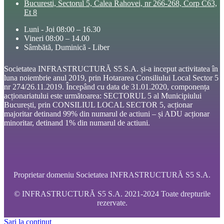
Bucuresti, Sectorul 5, Calea Rahovei, nr 266-268, Corp C63,
Et 8
Luni - Joi 08:00 – 16.30
Vineri 08:00 – 14.00
Sâmbătă, Duminică - Liber
Societatea INFRASTRUCTURĂ S5 S.A. și-a inceput activitatea în
luna noiembrie anul 2019, prin Hotararea Consiliului Local Sector 5
nr 274/26.11.2019. Începând cu data de 31.01.2020, componența
acționariatului este următoarea: SECTORUL 5 al Municipiului
București, prin CONSILIUL LOCAL SECTOR 5, acționar
majoritar detinand 99% din numarul de actiuni – și ADU acționar
minoritar, detinand 1% din numarul de actiuni.
Proprietar domeniu Societatea INFRASTRUCTURĂ S5 S.A.
© INFRASTRUCTURĂ S5 S.A. 2021-2024 Toate drepturile
rezervate.
Sari la conținut