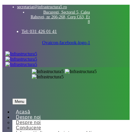
secretariat@infrastructura5.ro
Bucuresti, Sectorul 5, Calea
Rahovei, nr 266-268, Corp C63, Et
8
Tel: 031 426 01 41
Ovaicon-facebook-logo-1
Menu
Acasă
Despre noi
Despre noi
Conducere