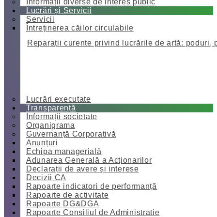
Informații diverse de interes public
Lucrări și Servicii
Servicii
Întreținerea căilor circulabile
Reparații curente privind lucrările de artă: poduri, 
Lucrări executate
Transparență
Informații societate
Organigrama
Guvernanță Corporativă
Anunțuri
Echipa managerială
Adunarea Generală a Acționarilor
Declarații de avere și interese
Decizii CA
Rapoarte indicatori de performanță
Rapoarte de activitate
Rapoarte DG&DGA
Rapoarte Consiliul de Administratie