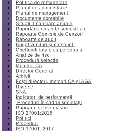
Politica de remunerare
Planul de administrare
Planul de management
Documente contabile
Situații financiare anuale
Raportări contabile semestriale
Rapoarte Comisie de Cenzori
Rapoarte de audit
Buget venituri și cheltuieli
Cheltuieli totale cu personalul
Analize de risc
Procedură selecție
Membrii CA
Director General
Arhivă
Foști directori, membri CA și AGA
Diverse
SNA
Indicatori de performanță
Proceduri în cadrul societății
Rapoarte și fișe măsuri
ISO 27001:2018
Politici
Proceduri
ISO 37001 :2017