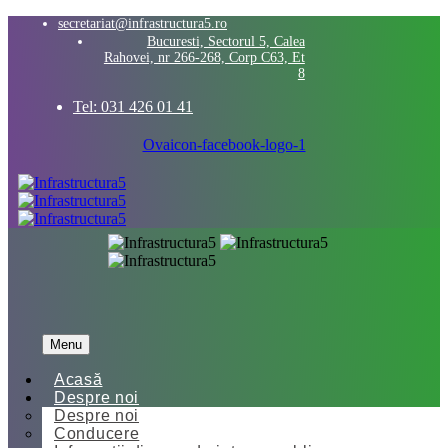
secretariat@infrastructura5.ro
Bucuresti, Sectorul 5, Calea
Rahovei, nr 266-268, Corp C63, Et
8
Tel: 031 426 01 41
Ovaicon-facebook-logo-1
Menu
Acasă
Despre noi
Despre noi
Conducere