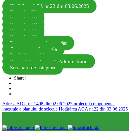
Hotărârea AGA nr.22 din 03.06.2025
Formular-F1
Formular-F2
Formular-F3
Formular-F4
Formular-F5
Proiect contract de mandat
Componenta Integrala
Profil de candidat
Profilul Consiliului de Administrație
Scrisoare de așteptări
Share:
Adresa ADU nr. 1498 din 02.06.2025 proiectul componentei
integrale a planului de selecție
Hotărârea AGA nr.22 din 03.06.2025