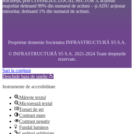
București, prin CONSILIUL LOCAL SECTOR 5, acționar
majoritar detinand 99% din numarul de actiuni – și ADU acționar
minoritar, detinand 1% din numarul de actiuni.
Proprietar domeniu Societatea INFRASTRUCTURĂ S5 S.A.
© INFRASTRUCTURĂ S5 S.A. 2021-2024 Toate drepturile
rezervate.
Sari la conținut
Deschide bara de unelte
Instrumente de accesibilitate
Mărește textul
Micșorează textul
Tonuri de gri
Contrast mare
Contrast negativ
Fundal luminos
Legături subliniate