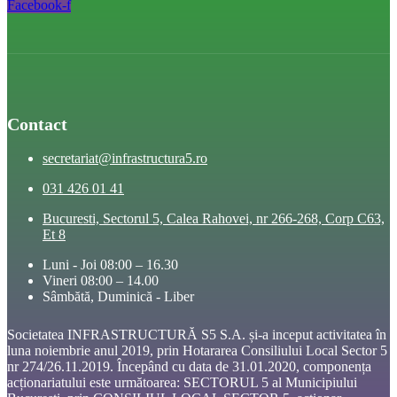
Facebook-f
Contact
secretariat@infrastructura5.ro
031 426 01 41
Bucuresti, Sectorul 5, Calea Rahovei, nr 266-268, Corp C63,
Et 8
Luni - Joi 08:00 – 16.30
Vineri 08:00 – 14.00
Sâmbătă, Duminică - Liber
Societatea INFRASTRUCTURĂ S5 S.A. și-a inceput activitatea în
luna noiembrie anul 2019, prin Hotararea Consiliului Local Sector 5
nr 274/26.11.2019. Începând cu data de 31.01.2020, componența
acționariatului este următoarea: SECTORUL 5 al Municipiului