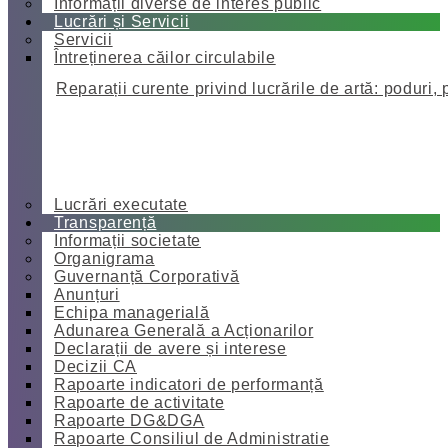
Informații diverse de interes public
Lucrări și Servicii
Servicii
Întreținerea căilor circulabile
Reparații curente privind lucrările de artă: poduri, 
Lucrări executate
Transparență
Informații societate
Organigrama
Guvernanță Corporativă
Anunțuri
Echipa managerială
Adunarea Generală a Acționarilor
Declarații de avere și interese
Decizii CA
Rapoarte indicatori de performanță
Rapoarte de activitate
Rapoarte DG&DGA
Rapoarte Consiliul de Administratie