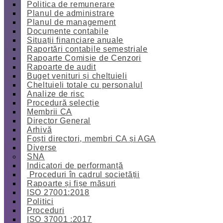
Politica de remunerare
Planul de administrare
Planul de management
Documente contabile
Situații financiare anuale
Raportări contabile semestriale
Rapoarte Comisie de Cenzori
Rapoarte de audit
Buget venituri și cheltuieli
Cheltuieli totale cu personalul
Analize de risc
Procedură selecție
Membrii CA
Director General
Arhivă
Foști directori, membri CA și AGA
Diverse
SNA
Indicatori de performanță
Proceduri în cadrul societății
Rapoarte și fișe măsuri
ISO 27001:2018
Politici
Proceduri
ISO 37001 :2017