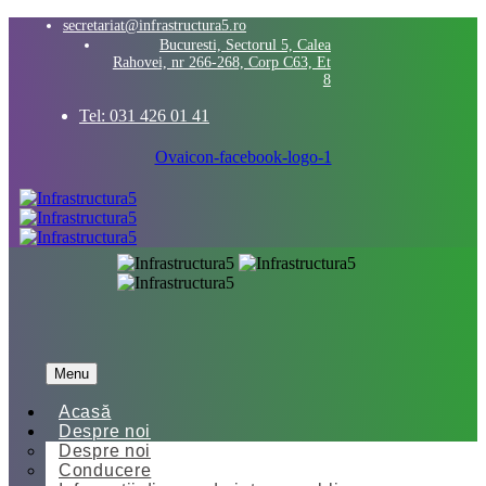
secretariat@infrastructura5.ro
Bucuresti, Sectorul 5, Calea
Rahovei, nr 266-268, Corp C63, Et
8
Tel: 031 426 01 41
Ovaicon-facebook-logo-1
Menu
Acasă
Despre noi
Despre noi
Conducere