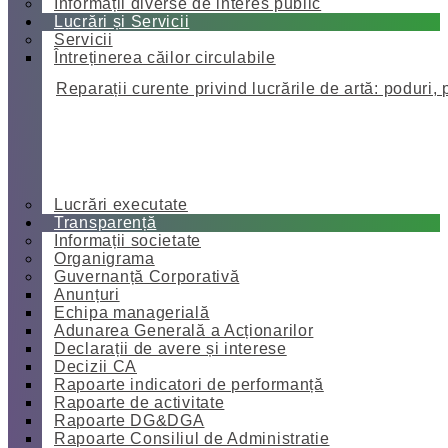
Informații diverse de interes public
Lucrări și Servicii
Servicii
Întreținerea căilor circulabile
Reparații curente privind lucrările de artă: poduri, 
Lucrări executate
Transparență
Informații societate
Organigrama
Guvernanță Corporativă
Anunțuri
Echipa managerială
Adunarea Generală a Acționarilor
Declarații de avere și interese
Decizii CA
Rapoarte indicatori de performanță
Rapoarte de activitate
Rapoarte DG&DGA
Rapoarte Consiliul de Administratie