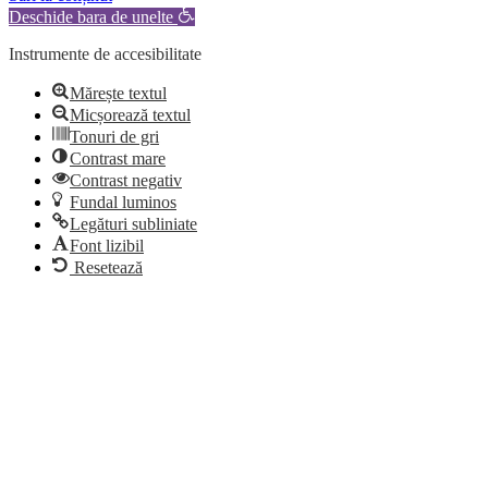
Deschide bara de unelte
Instrumente de accesibilitate
Mărește textul
Micșorează textul
Tonuri de gri
Contrast mare
Contrast negativ
Fundal luminos
Legături subliniate
Font lizibil
Resetează