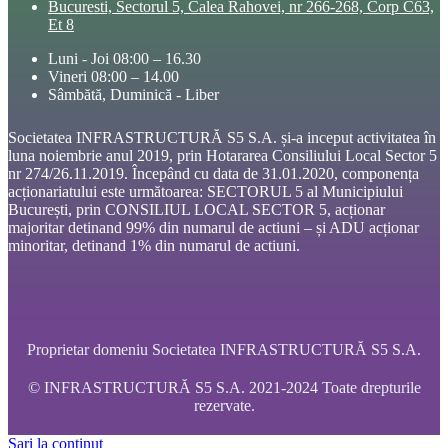
Bucuresti, Sectorul 5, Calea Rahovei, nr 266-268, Corp C63,
Et 8
Luni - Joi 08:00 – 16.30
Vineri 08:00 – 14.00
Sâmbătă, Duminică - Liber
Societatea INFRASTRUCTURĂ S5 S.A. și-a inceput activitatea în
luna noiembrie anul 2019, prin Hotararea Consiliului Local Sector 5
nr 274/26.11.2019. Începând cu data de 31.01.2020, componența
acționariatului este următoarea: SECTORUL 5 al Municipiului
București, prin CONSILIUL LOCAL SECTOR 5, acționar
majoritar detinand 99% din numarul de actiuni – și ADU acționar
minoritar, detinand 1% din numarul de actiuni.
Proprietar domeniu Societatea INFRASTRUCTURĂ S5 S.A.
© INFRASTRUCTURĂ S5 S.A. 2021-2024 Toate drepturile
rezervate.
Sari la conținut