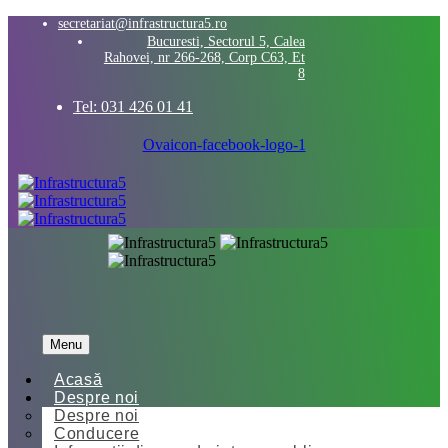
secretariat@infrastructura5.ro
Bucuresti, Sectorul 5, Calea
Rahovei, nr 266-268, Corp C63, Et
8
Tel: 031 426 01 41
Ovaicon-facebook-logo-1
Menu
Acasă
Despre noi
Despre noi
Conducere