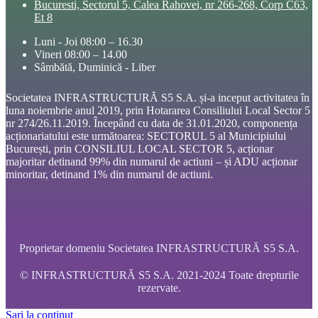
Bucuresti, Sectorul 5, Calea Rahovei, nr 266-268, Corp C63,
Et 8
Luni - Joi 08:00 – 16.30
Vineri 08:00 – 14.00
Sâmbătă, Duminică - Liber
Societatea INFRASTRUCTURĂ S5 S.A. și-a inceput activitatea în
luna noiembrie anul 2019, prin Hotararea Consiliului Local Sector 5
nr 274/26.11.2019. Începând cu data de 31.01.2020, componența
acționariatului este următoarea: SECTORUL 5 al Municipiului
București, prin CONSILIUL LOCAL SECTOR 5, acționar
majoritar detinand 99% din numarul de actiuni – și ADU acționar
minoritar, detinand 1% din numarul de actiuni.
Proprietar domeniu Societatea INFRASTRUCTURĂ S5 S.A.
© INFRASTRUCTURĂ S5 S.A. 2021-2024 Toate drepturile
rezervate.
Sari la conținut