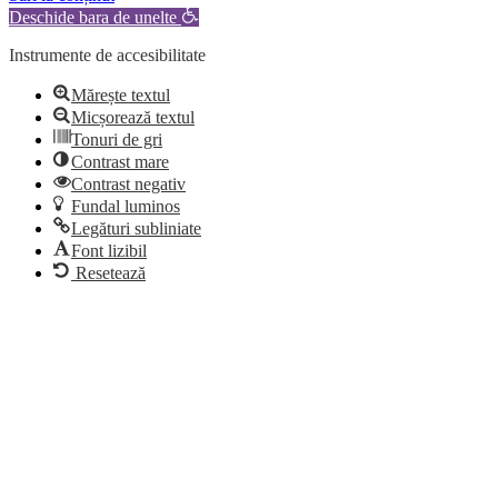
Deschide bara de unelte
Instrumente de accesibilitate
Mărește textul
Micșorează textul
Tonuri de gri
Contrast mare
Contrast negativ
Fundal luminos
Legături subliniate
Font lizibil
Resetează