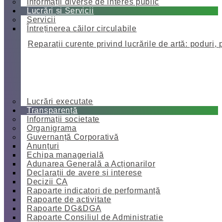
Informații diverse de interes public
Lucrări și Servicii
Servicii
Întreținerea căilor circulabile
Reparații curente privind lucrările de artă: poduri, 
Lucrări executate
Transparență
Informații societate
Organigrama
Guvernanță Corporativă
Anunțuri
Echipa managerială
Adunarea Generală a Acționarilor
Declarații de avere și interese
Decizii CA
Rapoarte indicatori de performanță
Rapoarte de activitate
Rapoarte DG&DGA
Rapoarte Consiliul de Administratie