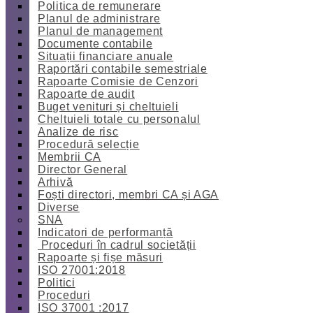
Politica de remunerare
Planul de administrare
Planul de management
Documente contabile
Situații financiare anuale
Raportări contabile semestriale
Rapoarte Comisie de Cenzori
Rapoarte de audit
Buget venituri și cheltuieli
Cheltuieli totale cu personalul
Analize de risc
Procedură selecție
Membrii CA
Director General
Arhivă
Foști directori, membri CA și AGA
Diverse
SNA
Indicatori de performanță
Proceduri în cadrul societății
Rapoarte și fișe măsuri
ISO 27001:2018
Politici
Proceduri
ISO 37001 :2017