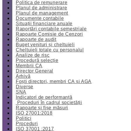
Politica de remunerare
Planul de administrare
Planul de management
Documente contabile
Situații financiare anuale
Raportări contabile semestriale
Rapoarte Comisie de Cenzori
Rapoarte de audit
Buget venituri și cheltuieli
Cheltuieli totale cu personalul
Analize de risc
Procedură selecție
Membrii CA
Director General
Arhivă
Foști directori, membri CA și AGA
Diverse
SNA
Indicatori de performanță
Proceduri în cadrul societății
Rapoarte și fișe măsuri
ISO 27001:2018
Politici
Proceduri
ISO 37001 :2017