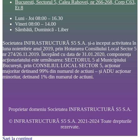
Bucuresti, Sectorul 5, Calea Rahovei, nr 266-268, Corp C63,
Et 8
Luni - Joi 08:00 – 16.30
Vineri 08:00 – 14.00
Sâmbătă, Duminică - Liber
Societatea INFRASTRUCTURĂ S5 S.A. și-a inceput activitatea în
luna noiembrie anul 2019, prin Hotararea Consiliului Local Sector 5
nr 274/26.11.2019. Începând cu data de 31.01.2020, componența
acționariatului este următoarea: SECTORUL 5 al Municipiului
București, prin CONSILIUL LOCAL SECTOR 5, acționar
majoritar detinand 99% din numarul de actiuni – și ADU acționar
minoritar, detinand 1% din numarul de actiuni.
Proprietar domeniu Societatea INFRASTRUCTURĂ S5 S.A.
© INFRASTRUCTURĂ S5 S.A. 2021-2024 Toate drepturile
rezervate.
Sari la conținut