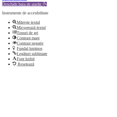
Deschide bara de unelte
Instrumente de accesibilitate
Mărește textul
Micșorează textul
Tonuri de gri
Contrast mare
Contrast negativ
Fundal luminos
Legături subliniate
Font lizibil
Resetează