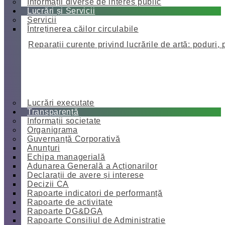
Informații diverse de interes public
Lucrări și Servicii
Servicii
Întreținerea căilor circulabile
Reparații curente privind lucrările de artă: poduri, 
Lucrări executate
Transparență
Informații societate
Organigrama
Guvernanță Corporativă
Anunțuri
Echipa managerială
Adunarea Generală a Acționarilor
Declarații de avere și interese
Decizii CA
Rapoarte indicatori de performanță
Rapoarte de activitate
Rapoarte DG&DGA
Rapoarte Consiliul de Administratie