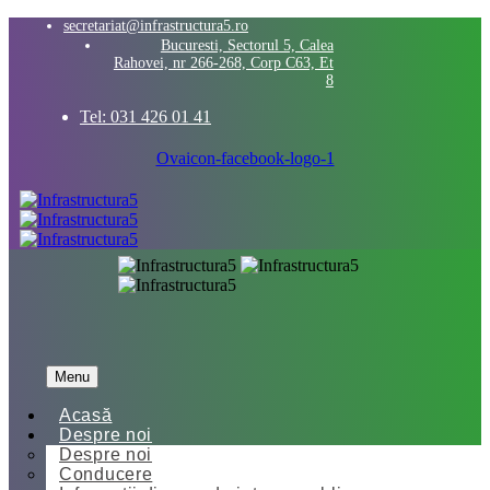
secretariat@infrastructura5.ro
Bucuresti, Sectorul 5, Calea
Rahovei, nr 266-268, Corp C63, Et
8
Tel: 031 426 01 41
Ovaicon-facebook-logo-1
Menu
Acasă
Despre noi
Despre noi
Conducere