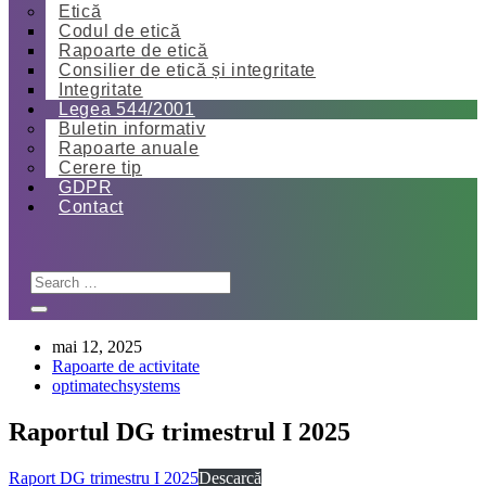
Etică
Codul de etică
Rapoarte de etică
Consilier de etică și integritate
Integritate
Legea 544/2001
Buletin informativ
Rapoarte anuale
Cerere tip
GDPR
Contact
mai 12, 2025
Rapoarte de activitate
optimatechsystems
Raportul DG trimestrul I 2025
Raport DG trimestru I 2025
Descarcă