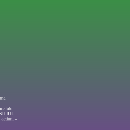
una
riatului
NSILIUL
actiuni –