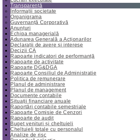
Transparență
Informații societate
Organigrama
Guvernanță Corporativă
Anunțuri
Echipa managerială
Adunarea Generală a Acționarilor
Declarații de avere și interese
Decizii CA
Rapoarte indicatori de performanță
Rapoarte de activitate
Rapoarte DG&DGA
Rapoarte Consiliul de Administratie
Politica de remunerare
Planul de administrare
Planul de management
Documente contabile
Situații financiare anuale
Raportări contabile semestriale
Rapoarte Comisie de Cenzori
Rapoarte de audit
Buget venituri și cheltuieli
Cheltuieli totale cu personalul
Analize de risc