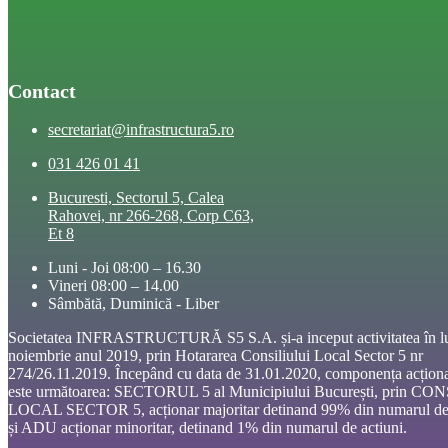
Contact
secretariat@infrastructura5.ro
031 426 01 41
Bucuresti, Sectorul 5, Calea
Rahovei, nr 266-268, Corp C63,
Et 8
Luni - Joi 08:00 – 16.30
Vineri 08:00 – 14.00
Sâmbătă, Duminică - Liber
Societatea INFRASTRUCTURĂ S5 S.A. și-a inceput activitatea în l
noiembrie anul 2019, prin Hotararea Consiliului Local Sector 5 nr
274/26.11.2019. Începând cu data de 31.01.2020, componența acționa
este următoarea: SECTORUL 5 al Municipiului București, prin CO
LOCAL SECTOR 5, acționar majoritar detinand 99% din numarul de 
și ADU acționar minoritar, detinand 1% din numarul de actiuni.