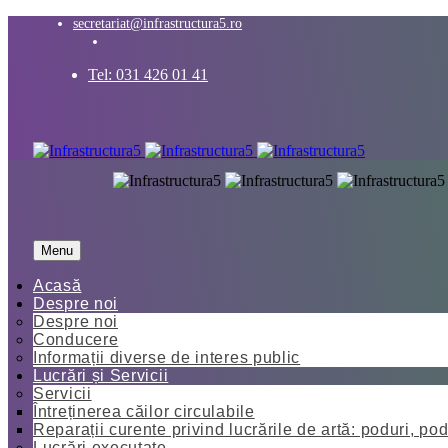
secretariat@infrastructura5.ro
Tel: 031 426 01 41
Menu
Acasă
Despre noi
Despre noi
Conducere
Informații diverse de interes public
Lucrări și Servicii
Servicii
Întreținerea căilor circulabile
Reparații curente privind lucrările de artă: poduri, pod
Lucrări executate