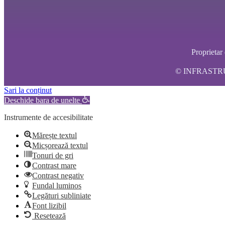
Propriet
© INFRASTRUCT
Sari la conținut
Deschide bara de unelte
Instrumente de accesibilitate
Mărește textul
Micșorează textul
Tonuri de gri
Contrast mare
Contrast negativ
Fundal luminos
Legături subliniate
Font lizibil
Resetează