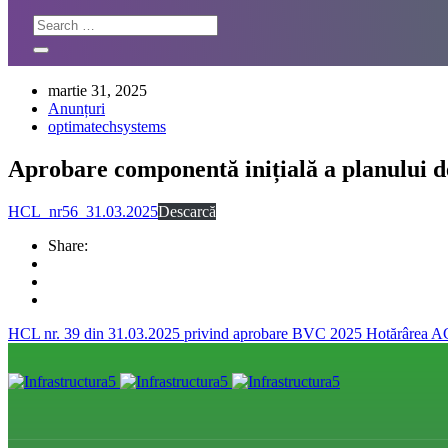
martie 31, 2025
Anunțuri
optimatechsystems
Aprobare componentă inițială a planului d
HCL_nr56_31.03.2025
Descarcă
Share:
HCL nr. 39 din 31.03.2025 privind aprobare BVC 2025
Hotărârea A