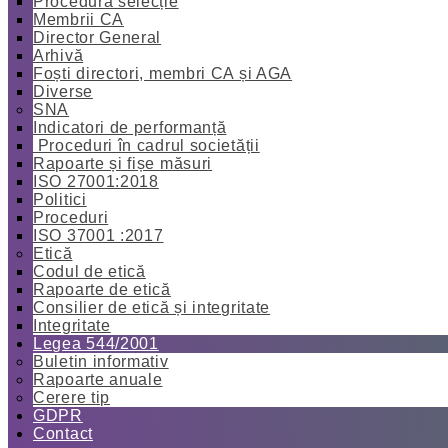
Procedură selecție
Membrii CA
Director General
Arhivă
Foști directori, membri CA și AGA
Diverse
SNA
Indicatori de performanță
Proceduri în cadrul societății
Rapoarte și fișe măsuri
ISO 27001:2018
Politici
Proceduri
ISO 37001 :2017
Etică
Codul de etică
Rapoarte de etică
Consilier de etică și integritate
Integritate
Legea 544/2001
Buletin informativ
Rapoarte anuale
Cerere tip
GDPR
Contact