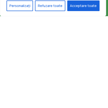
Personalizați
Refuzare toate
Acceptare toate
Contact
secretariat@infrastructura5.ro
031 426 01 41
Bucuresti, Sectorul 5, Calea Rahovei, nr 266-268, Corp
C63, Et 8