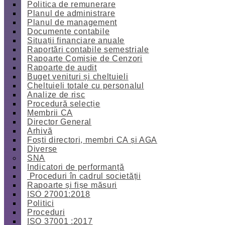
Politica de remunerare
Planul de administrare
Planul de management
Documente contabile
Situații financiare anuale
Raportări contabile semestriale
Rapoarte Comisie de Cenzori
Rapoarte de audit
Buget venituri și cheltuieli
Cheltuieli totale cu personalul
Analize de risc
Procedură selecție
Membrii CA
Director General
Arhivă
Foști directori, membri CA și AGA
Diverse
SNA
Indicatori de performanță
Proceduri în cadrul societății
Rapoarte și fișe măsuri
ISO 27001:2018
Politici
Proceduri
ISO 37001 :2017