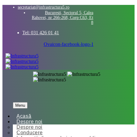
secretariat@infrastructura5.ro
Bucuresti, Sectorul 5, Calea
Rahovei, nr 266-268, Corp C63, Et
8
Tel: 031 426 01 41
Ovaicon-facebook-logo-1
Menu
Acasă
Despre noi
Despre noi
Conducere