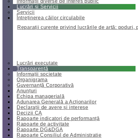
Informații diverse de interes public
Lucrări și Servicii
Servicii
Întreținerea căilor circulabile
Reparații curente privind lucrările de artă: poduri, 
Lucrări executate
Transparență
Informații societate
Organigrama
Guvernanță Corporativă
Anunțuri
Echipa managerială
Adunarea Generală a Acționarilor
Declarații de avere și interese
Decizii CA
Rapoarte indicatori de performanță
Rapoarte de activitate
Rapoarte DG&DGA
Rapoarte Consiliul de Administratie