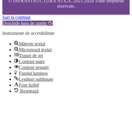
© INFRASTRUCTURĂ S5 S.A. 2021-2024 Toate drepturile
rezervate.
Sari la conținut
Deschide bara de unelte
Instrumente de accesibilitate
Mărește textul
Micșorează textul
Tonuri de gri
Contrast mare
Contrast negativ
Fundal luminos
Legături subliniate
Font lizibil
Resetează