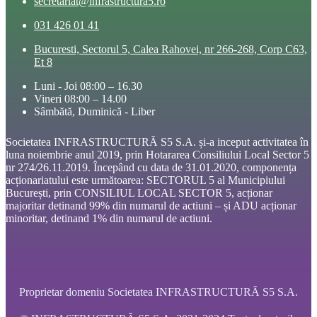
secretariat@infrastructura5.ro
031 426 01 41
Bucuresti, Sectorul 5, Calea Rahovei, nr 266-268, Corp C63,
Et 8
Luni - Joi 08:00 – 16.30
Vineri 08:00 – 14.00
Sâmbătă, Duminică - Liber
Societatea INFRASTRUCTURĂ S5 S.A. și-a inceput activitatea în
luna noiembrie anul 2019, prin Hotararea Consiliului Local Sector 5
nr 274/26.11.2019. Începând cu data de 31.01.2020, componența
acționariatului este următoarea: SECTORUL 5 al Municipiului
București, prin CONSILIUL LOCAL SECTOR 5, acționar
majoritar detinand 99% din numarul de actiuni – și ADU acționar
minoritar, detinand 1% din numarul de actiuni.
Proprietar domeniu Societatea INFRASTRUCTURĂ S5 S.A.