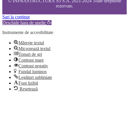
© INFRASTRUCTURĂ S5 S.A. 2021-2024 Toate drepturile
rezervate.
Sari la conținut
Deschide bara de unelte
Instrumente de accesibilitate
Mărește textul
Micșorează textul
Tonuri de gri
Contrast mare
Contrast negativ
Fundal luminos
Legături subliniate
Font lizibil
Resetează