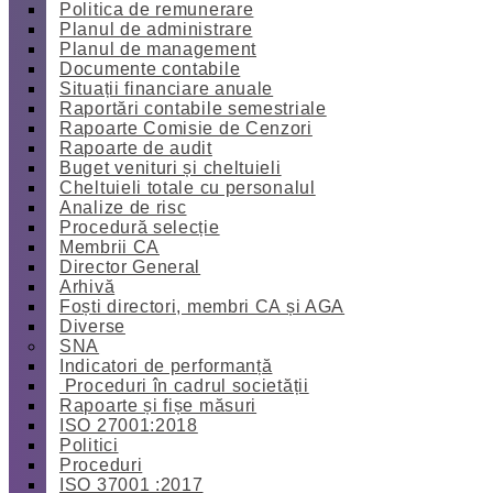
Politica de remunerare
Planul de administrare
Planul de management
Documente contabile
Situații financiare anuale
Raportări contabile semestriale
Rapoarte Comisie de Cenzori
Rapoarte de audit
Buget venituri și cheltuieli
Cheltuieli totale cu personalul
Analize de risc
Procedură selecție
Membrii CA
Director General
Arhivă
Foști directori, membri CA și AGA
Diverse
SNA
Indicatori de performanță
Proceduri în cadrul societății
Rapoarte și fișe măsuri
ISO 27001:2018
Politici
Proceduri
ISO 37001 :2017