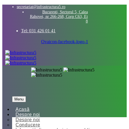
secretariat@infrastructura5.ro
Bucuresti, Sectorul 5, Calea
Rahovei, nr 266-268, Corp C63, Et
8
Tel: 031 426 01 41
Ovaicon-facebook-logo-1
Menu
Acasă
Despre noi
Despre noi
Conducere