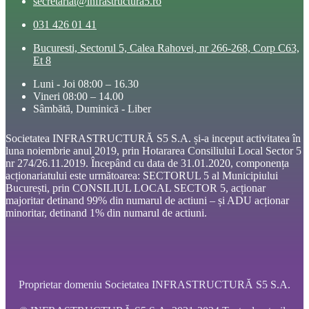
secretariat@infrastructura5.ro
031 426 01 41
Bucuresti, Sectorul 5, Calea Rahovei, nr 266-268, Corp C63,
Et 8
Luni - Joi 08:00 – 16.30
Vineri 08:00 – 14.00
Sâmbătă, Duminică - Liber
Societatea INFRASTRUCTURĂ S5 S.A. și-a inceput activitatea în
luna noiembrie anul 2019, prin Hotararea Consiliului Local Sector 5
nr 274/26.11.2019. Începând cu data de 31.01.2020, componența
acționariatului este următoarea: SECTORUL 5 al Municipiului
București, prin CONSILIUL LOCAL SECTOR 5, acționar
majoritar detinand 99% din numarul de actiuni – și ADU acționar
minoritar, detinand 1% din numarul de actiuni.
Proprietar domeniu Societatea INFRASTRUCTURĂ S5 S.A.