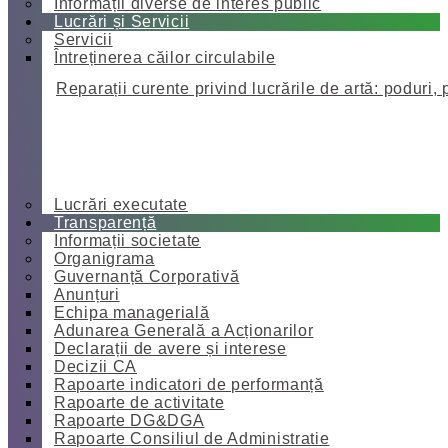
Informații diverse de interes public
Lucrări și Servicii
Servicii
Întreținerea căilor circulabile
Reparații curente privind lucrările de artă: poduri, 
Lucrări executate
Transparență
Informații societate
Organigrama
Guvernanță Corporativă
Anunțuri
Echipa managerială
Adunarea Generală a Acționarilor
Declarații de avere și interese
Decizii CA
Rapoarte indicatori de performanță
Rapoarte de activitate
Rapoarte DG&DGA
Rapoarte Consiliul de Administratie