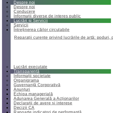
Despre noi
Despre noi
Conducere
Informații diverse de interes public
Lucrări și Servicii
Servicii
Întreținerea căilor circulabile
Reparații curente privind lucrările de artă: poduri, 
Lucrări executate
Transparență
Informații societate
Organigrama
Guvernanță Corporativă
Anunțuri
Echipa managerială
Adunarea Generală a Acționarilor
Declarații de avere și interese
Decizii CA
Rapoarte indicatori de performanță