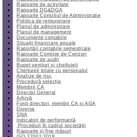
Rapoarte de activitate
Rapoarte DG&DGA
Rapoarte Consiliul de Administratie
Politica de remunerare
Planul de administrare
Planul de management
Documente contabile
Situații financiare anuale
Raportări contabile semestriale
Rapoarte Comisie de Cenzori
Rapoarte de audit
Buget venituri și cheltuieli
Cheltuieli totale cu personalul
Analize de risc
Procedură selecție
Membrii CA
Director General
Arhivă
Foști directori, membri CA și AGA
Diverse
SNA
Indicatori de performanță
Proceduri în cadrul societății
Rapoarte și fișe măsuri
ISO 27001:2018