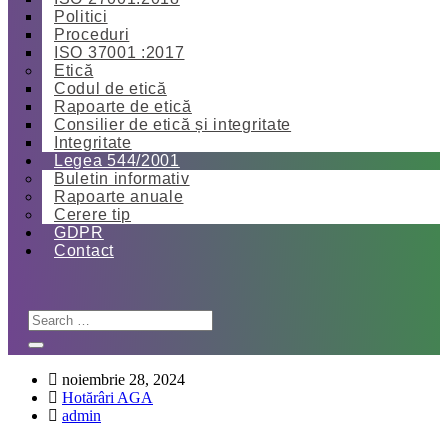
Politici
Proceduri
ISO 37001 :2017
Etică
Codul de etică
Rapoarte de etică
Consilier de etică și integritate
Integritate
Legea 544/2001
Buletin informativ
Rapoarte anuale
Cerere tip
GDPR
Contact
noiembrie 28, 2024
Hotărâri AGA
admin