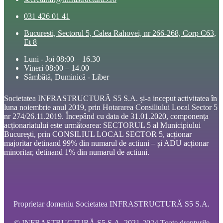
031 426 01 41
Bucuresti, Sectorul 5, Calea Rahovei, nr 266-268, Corp C63,
Et 8
Luni - Joi 08:00 – 16.30
Vineri 08:00 – 14.00
Sâmbătă, Duminică - Liber
Societatea INFRASTRUCTURĂ S5 S.A. și-a inceput activitatea în
luna noiembrie anul 2019, prin Hotararea Consiliului Local Sector 5
nr 274/26.11.2019. Începând cu data de 31.01.2020, componența
acționariatului este următoarea: SECTORUL 5 al Municipiului
București, prin CONSILIUL LOCAL SECTOR 5, acționar
majoritar detinand 99% din numarul de actiuni – și ADU acționar
minoritar, detinand 1% din numarul de actiuni.
Proprietar domeniu Societatea INFRASTRUCTURĂ S5 S.A.
© INFRASTRUCTURĂ S5 S.A. 2021-2024 Toate drepturile