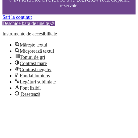
rezervate.
Sari la conținut
Deschide bara de unelte
Instrumente de accesibilitate
Mărește textul
Micșorează textul
Tonuri de gri
Contrast mare
Contrast negativ
Fundal luminos
Legături subliniate
Font lizibil
Resetează