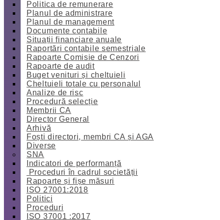
Politica de remunerare
Planul de administrare
Planul de management
Documente contabile
Situații financiare anuale
Raportări contabile semestriale
Rapoarte Comisie de Cenzori
Rapoarte de audit
Buget venituri și cheltuieli
Cheltuieli totale cu personalul
Analize de risc
Procedură selecție
Membrii CA
Director General
Arhivă
Foști directori, membri CA și AGA
Diverse
SNA
Indicatori de performanță
Proceduri în cadrul societății
Rapoarte și fișe măsuri
ISO 27001:2018
Politici
Proceduri
ISO 37001 :2017