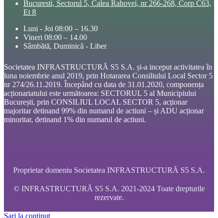
Bucuresti, Sectorul 5, Calea Rahovei, nr 266-268, Corp C63,
Et 8
Luni - Joi 08:00 – 16.30
Vineri 08:00 – 14.00
Sâmbătă, Duminică - Liber
Societatea INFRASTRUCTURĂ S5 S.A. și-a inceput activitatea în
luna noiembrie anul 2019, prin Hotararea Consiliului Local Sector 5
nr 274/26.11.2019. Începând cu data de 31.01.2020, componența
acționariatului este următoarea: SECTORUL 5 al Municipiului
București, prin CONSILIUL LOCAL SECTOR 5, acționar
majoritar detinand 99% din numarul de actiuni – și ADU acționar
minoritar, detinand 1% din numarul de actiuni.
Proprietar domeniu Societatea INFRASTRUCTURĂ S5 S.A.
© INFRASTRUCTURĂ S5 S.A. 2021-2024 Toate drepturile
rezervate.
Sari la conținut