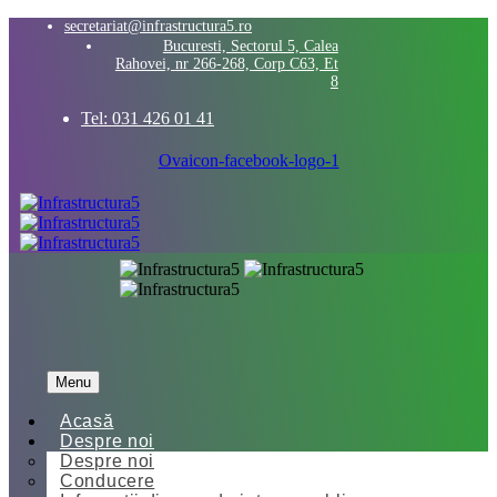
secretariat@infrastructura5.ro
Bucuresti, Sectorul 5, Calea
Rahovei, nr 266-268, Corp C63, Et
8
Tel: 031 426 01 41
Ovaicon-facebook-logo-1
Menu
Acasă
Despre noi
Despre noi
Conducere