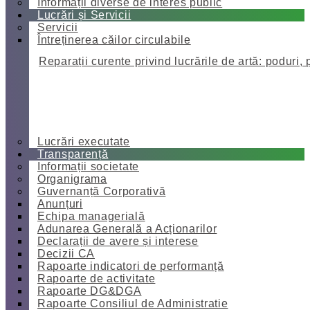
Informații diverse de interes public
Lucrări și Servicii
Servicii
Întreținerea căilor circulabile
Reparații curente privind lucrările de artă: poduri, 
Lucrări executate
Transparență
Informații societate
Organigrama
Guvernanță Corporativă
Anunțuri
Echipa managerială
Adunarea Generală a Acționarilor
Declarații de avere și interese
Decizii CA
Rapoarte indicatori de performanță
Rapoarte de activitate
Rapoarte DG&DGA
Rapoarte Consiliul de Administratie