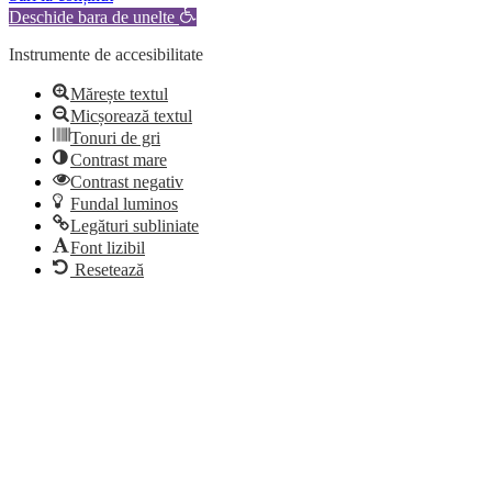
Deschide bara de unelte
Instrumente de accesibilitate
Mărește textul
Micșorează textul
Tonuri de gri
Contrast mare
Contrast negativ
Fundal luminos
Legături subliniate
Font lizibil
Resetează