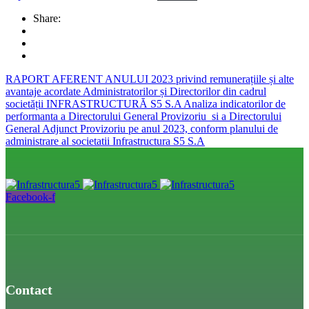
Share:
RAPORT AFERENT ANULUI 2023 privind remunerațiile și alte
avantaje acordate Administratorilor și Directorilor din cadrul
societății INFRASTRUCTURĂ S5 S.A
Analiza indicatorilor de
performanta a Directorului General Provizoriu si a Directorului
General Adjunct Provizoriu pe anul 2023, conform planului de
administrare al societatii Infrastructura S5 S.A
Facebook-f
Contact