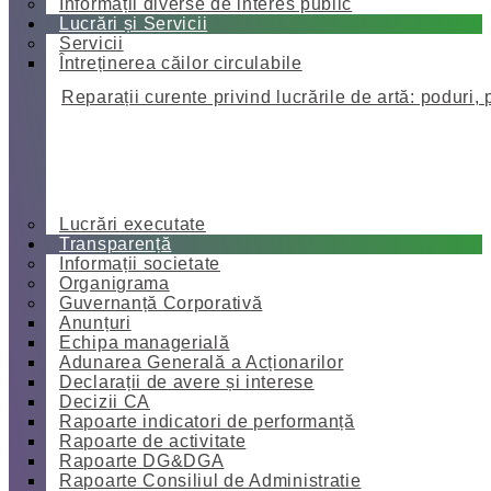
Informații diverse de interes public
Lucrări și Servicii
Servicii
Întreținerea căilor circulabile
Reparații curente privind lucrările de artă: poduri, 
Lucrări executate
Transparență
Informații societate
Organigrama
Guvernanță Corporativă
Anunțuri
Echipa managerială
Adunarea Generală a Acționarilor
Declarații de avere și interese
Decizii CA
Rapoarte indicatori de performanță
Rapoarte de activitate
Rapoarte DG&DGA
Rapoarte Consiliul de Administratie