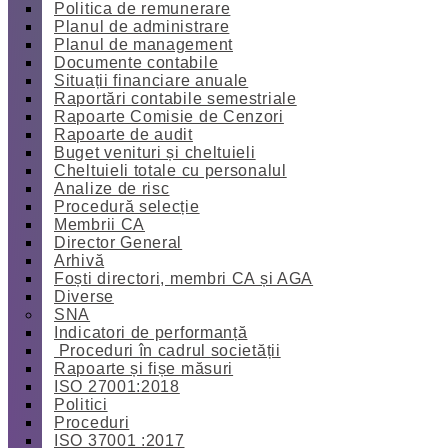
Politica de remunerare
Planul de administrare
Planul de management
Documente contabile
Situații financiare anuale
Raportări contabile semestriale
Rapoarte Comisie de Cenzori
Rapoarte de audit
Buget venituri și cheltuieli
Cheltuieli totale cu personalul
Analize de risc
Procedură selecție
Membrii CA
Director General
Arhivă
Foști directori, membri CA și AGA
Diverse
SNA
Indicatori de performanță
Proceduri în cadrul societății
Rapoarte și fișe măsuri
ISO 27001:2018
Politici
Proceduri
ISO 37001 :2017