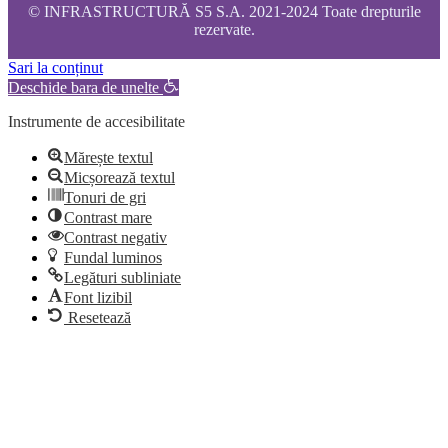
© INFRASTRUCTURĂ S5 S.A. 2021-2024 Toate drepturile
rezervate.
Sari la conținut
Deschide bara de unelte
Instrumente de accesibilitate
Mărește textul
Micșorează textul
Tonuri de gri
Contrast mare
Contrast negativ
Fundal luminos
Legături subliniate
Font lizibil
Resetează