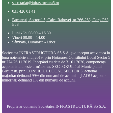
secretariat@infrastructura5.ro
031 426 01 41
Bucuresti, Sectorul 5, Calea Rahovei, nr 266-268, Corp C63,
Et 8
Luni - Joi 08:00 – 16.30
Vineri 08:00 – 14.00
Sâmbătă, Duminică - Liber
Societatea INFRASTRUCTURĂ S5 S.A. și-a inceput activitatea în
luna noiembrie anul 2019, prin Hotararea Consiliului Local Sector 5
nr 274/26.11.2019. Începând cu data de 31.01.2020, componența
acționariatului este următoarea: SECTORUL 5 al Municipiului
București, prin CONSILIUL LOCAL SECTOR 5, acționar
majoritar detinand 99% din numarul de actiuni – și ADU acționar
minoritar, detinand 1% din numarul de actiuni.
Proprietar domeniu Societatea INFRASTRUCTURĂ S5 S.A.