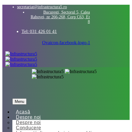
secretariat@infrastructura5.ro
Bucuresti, Sectorul 5, Calea
Rahovei, nr 266-268, Corp C63, Et
8
Tel: 031 426 01 41
Ovaicon-facebook-logo-1
Menu
Acasă
Despre noi
Despre noi
Conducere