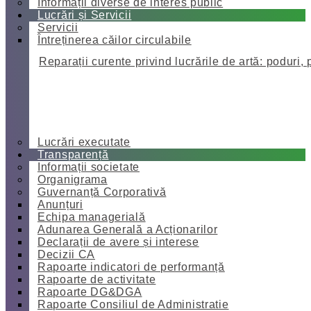
Informații diverse de interes public
Lucrări și Servicii
Servicii
Întreținerea căilor circulabile
Reparații curente privind lucrările de artă: poduri, 
Lucrări executate
Transparență
Informații societate
Organigrama
Guvernanță Corporativă
Anunțuri
Echipa managerială
Adunarea Generală a Acționarilor
Declarații de avere și interese
Decizii CA
Rapoarte indicatori de performanță
Rapoarte de activitate
Rapoarte DG&DGA
Rapoarte Consiliul de Administratie