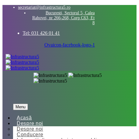
secretariat@infrastructura5.ro
Bucuresti, Sectorul 5, Calea
Rahovei, nr 266-268, Corp C63, Et
8
Tel: 031 426 01 41
Ovaicon-facebook-logo-1
Menu
Acasă
Despre noi
Despre noi
Conducere