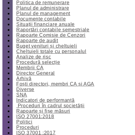
Politica de remunerare
Planul de administrare
Planul de management
Documente contabile
Situații financiare anuale
Raportări contabile semestriale
Rapoarte Comisie de Cenzori
Rapoarte de audit
Buget venituri și cheltuieli
Cheltuieli totale cu personalul
Analize de risc
Procedură selecție
Membrii CA
Director General
Arhivă
Foști directori, membri CA și AGA
Diverse
SNA
Indicatori de performanță
Proceduri în cadrul societății
Rapoarte și fișe măsuri
ISO 27001:2018
Politici
Proceduri
ISO 37001 :2017