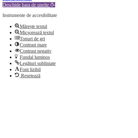
Deschide bara de unelte
Instrumente de accesibilitate
Mărește textul
Micșorează textul
Tonuri de gri
Contrast mare
Contrast negativ
Fundal luminos
Legături subliniate
Font lizibil
Resetează