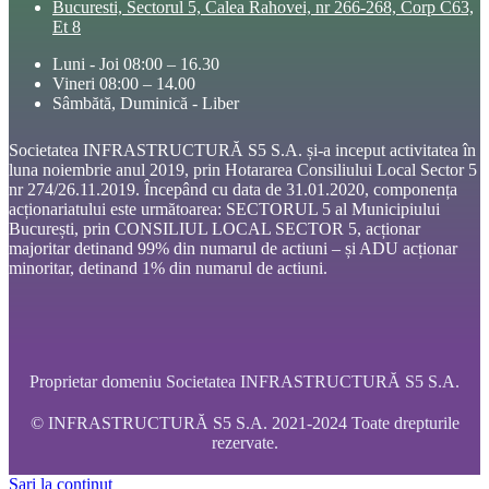
Bucuresti, Sectorul 5, Calea Rahovei, nr 266-268, Corp C63,
Et 8
Luni - Joi 08:00 – 16.30
Vineri 08:00 – 14.00
Sâmbătă, Duminică - Liber
Societatea INFRASTRUCTURĂ S5 S.A. și-a inceput activitatea în
luna noiembrie anul 2019, prin Hotararea Consiliului Local Sector 5
nr 274/26.11.2019. Începând cu data de 31.01.2020, componența
acționariatului este următoarea: SECTORUL 5 al Municipiului
București, prin CONSILIUL LOCAL SECTOR 5, acționar
majoritar detinand 99% din numarul de actiuni – și ADU acționar
minoritar, detinand 1% din numarul de actiuni.
Proprietar domeniu Societatea INFRASTRUCTURĂ S5 S.A.
© INFRASTRUCTURĂ S5 S.A. 2021-2024 Toate drepturile
rezervate.
Sari la conținut