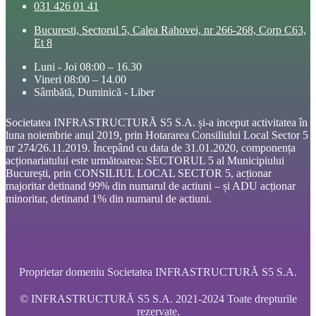
031 426 01 41
Bucuresti, Sectorul 5, Calea Rahovei, nr 266-268, Corp C63,
Et 8
Luni - Joi 08:00 – 16.30
Vineri 08:00 – 14.00
Sâmbătă, Duminică - Liber
Societatea INFRASTRUCTURĂ S5 S.A. și-a inceput activitatea în
luna noiembrie anul 2019, prin Hotararea Consiliului Local Sector 5
nr 274/26.11.2019. Începând cu data de 31.01.2020, componența
acționariatului este următoarea: SECTORUL 5 al Municipiului
București, prin CONSILIUL LOCAL SECTOR 5, acționar
majoritar detinand 99% din numarul de actiuni – și ADU acționar
minoritar, detinand 1% din numarul de actiuni.
Proprietar domeniu Societatea INFRASTRUCTURĂ S5 S.A.
© INFRASTRUCTURĂ S5 S.A. 2021-2024 Toate drepturile
rezervate.