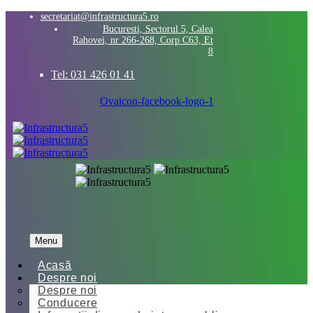
secretariat@infrastructura5.ro
Bucuresti, Sectorul 5, Calea
Rahovei, nr 266-268, Corp C63, Et
8
Tel: 031 426 01 41
Ovaicon-facebook-logo-1
Menu
Acasă
Despre noi
Despre noi
Conducere