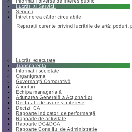
Informații diverse de interes public
Lucrări și Servicii
Servicii
Întreținerea căilor circulabile
Reparații curente privind lucrările de artă: poduri, 
Lucrări executate
Transparență
Informații societate
Organigrama
Guvernanță Corporativă
Anunțuri
Echipa managerială
Adunarea Generală a Acționarilor
Declarații de avere și interese
Decizii CA
Rapoarte indicatori de performanță
Rapoarte de activitate
Rapoarte DG&DGA
Rapoarte Consiliul de Administratie