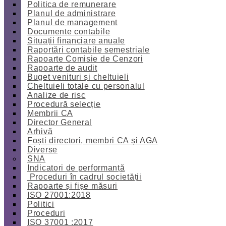
Politica de remunerare
Planul de administrare
Planul de management
Documente contabile
Situații financiare anuale
Raportări contabile semestriale
Rapoarte Comisie de Cenzori
Rapoarte de audit
Buget venituri și cheltuieli
Cheltuieli totale cu personalul
Analize de risc
Procedură selecție
Membrii CA
Director General
Arhivă
Foști directori, membri CA și AGA
Diverse
SNA
Indicatori de performanță
Proceduri în cadrul societății
Rapoarte și fișe măsuri
ISO 27001:2018
Politici
Proceduri
ISO 37001 :2017