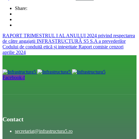
Share:
RAPORT TRIMESTRUL I AL ANULUI 2024 privind respectarea
de către angajații INFRASTRUCTURĂ S5 S.A a prevederilor
Codului de conduită etică și integritate
Raport comisie cenzori
aprilie 2024
Facebook-f
Contact
secretariat@infrastructura5.ro