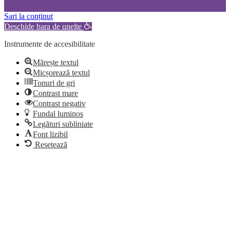
Sari la conținut
Deschide bara de unelte
Instrumente de accesibilitate
Mărește textul
Micșorează textul
Tonuri de gri
Contrast mare
Contrast negativ
Fundal luminos
Legături subliniate
Font lizibil
Resetează