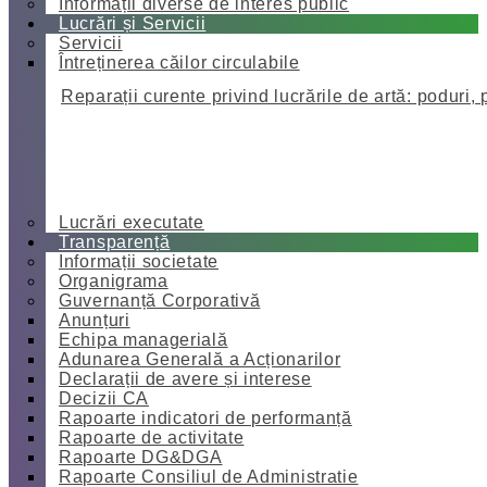
Informații diverse de interes public
Lucrări și Servicii
Servicii
Întreținerea căilor circulabile
Reparații curente privind lucrările de artă: poduri, 
Lucrări executate
Transparență
Informații societate
Organigrama
Guvernanță Corporativă
Anunțuri
Echipa managerială
Adunarea Generală a Acționarilor
Declarații de avere și interese
Decizii CA
Rapoarte indicatori de performanță
Rapoarte de activitate
Rapoarte DG&DGA
Rapoarte Consiliul de Administratie