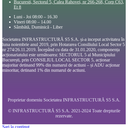
Bucuresti, Sectorul 5, Calea Rahovei, nr 266-268, Corp C63,
Et 8
Luni - Joi 08:00 – 16.30
Vineri 08:00 – 14.00
Sâmbătă, Duminică - Liber
Societatea INFRASTRUCTURĂ S5 S.A. și-a inceput activitatea în
luna noiembrie anul 2019, prin Hotararea Consiliului Local Sector 5
nr 274/26.11.2019. Începând cu data de 31.01.2020, componența
acționariatului este următoarea: SECTORUL 5 al Municipiului
București, prin CONSILIUL LOCAL SECTOR 5, acționar
majoritar detinand 99% din numarul de actiuni – și ADU acționar
minoritar, detinand 1% din numarul de actiuni.
Proprietar domeniu Societatea INFRASTRUCTURĂ S5 S.A.
© INFRASTRUCTURĂ S5 S.A. 2021-2024 Toate drepturile
rezervate.
Sari la conținut