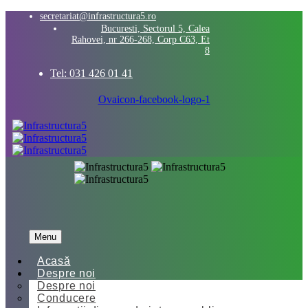
secretariat@infrastructura5.ro
Bucuresti, Sectorul 5, Calea
Rahovei, nr 266-268, Corp C63, Et
8
Tel: 031 426 01 41
Ovaicon-facebook-logo-1
Menu
Acasă
Despre noi
Despre noi
Conducere