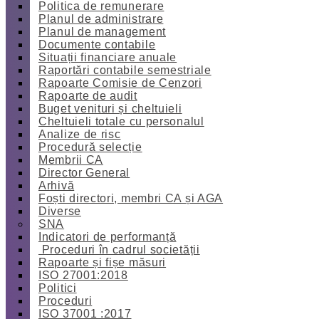
Politica de remunerare
Planul de administrare
Planul de management
Documente contabile
Situații financiare anuale
Raportări contabile semestriale
Rapoarte Comisie de Cenzori
Rapoarte de audit
Buget venituri și cheltuieli
Cheltuieli totale cu personalul
Analize de risc
Procedură selecție
Membrii CA
Director General
Arhivă
Foști directori, membri CA și AGA
Diverse
SNA
Indicatori de performanță
Proceduri în cadrul societății
Rapoarte și fișe măsuri
ISO 27001:2018
Politici
Proceduri
ISO 37001 :2017