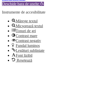
Deschide bara de unelte
Instrumente de accesibilitate
Mărește textul
Micșorează textul
Tonuri de gri
Contrast mare
Contrast negativ
Fundal luminos
Legături subliniate
Font lizibil
Resetează