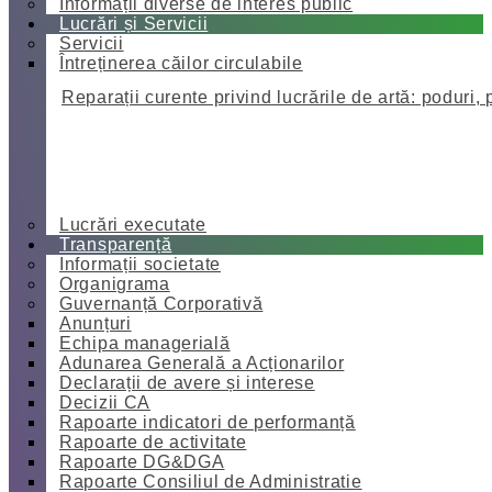
Informații diverse de interes public
Lucrări și Servicii
Servicii
Întreținerea căilor circulabile
Reparații curente privind lucrările de artă: poduri, 
Lucrări executate
Transparență
Informații societate
Organigrama
Guvernanță Corporativă
Anunțuri
Echipa managerială
Adunarea Generală a Acționarilor
Declarații de avere și interese
Decizii CA
Rapoarte indicatori de performanță
Rapoarte de activitate
Rapoarte DG&DGA
Rapoarte Consiliul de Administratie