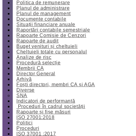
Politica de remunerare
Planul de administrare
Planul de management
Documente contabile
Situații financiare anuale
Raportări contabile semestriale
Rapoarte Comisie de Cenzori
Rapoarte de audit
Buget venituri și cheltuieli
Cheltuieli totale cu personalul
Analize de risc
Procedură selecție
Membrii CA
Director General
Arhivă
Foști directori, membri CA și AGA
Diverse
SNA
Indicatori de performanță
Proceduri în cadrul societății
Rapoarte și fișe măsuri
ISO 27001:2018
Politici
Proceduri
ISO 37001 :2017