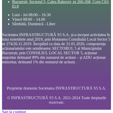
Bucuresti, Sectorul 5, Calea Rahovei, nr 266-268, Corp C63,
Et 8
Luni - Joi 08:00 – 16.30
Vineri 08:00 – 14.00
Sâmbătă, Duminică - Liber
Societatea INFRASTRUCTURĂ S5 S.A. și-a inceput activitatea în
luna noiembrie anul 2019, prin Hotararea Consiliului Local Sector 5
nr 274/26.11.2019. Începând cu data de 31.01.2020, componența
acționariatului este următoarea: SECTORUL 5 al Municipiului
București, prin CONSILIUL LOCAL SECTOR 5, acționar
majoritar detinand 99% din numarul de actiuni – și ADU acționar
minoritar, detinand 1% din numarul de actiuni.
Proprietar domeniu Societatea INFRASTRUCTURĂ S5 S.A.
© INFRASTRUCTURĂ S5 S.A. 2021-2024 Toate drepturile
rezervate.
Sari la conținut