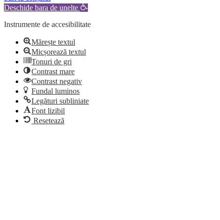
Deschide bara de unelte
Instrumente de accesibilitate
Mărește textul
Micșorează textul
Tonuri de gri
Contrast mare
Contrast negativ
Fundal luminos
Legături subliniate
Font lizibil
Resetează