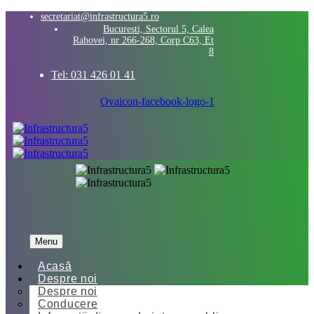
secretariat@infrastructura5.ro
Bucuresti, Sectorul 5, Calea
Rahovei, nr 266-268, Corp C63, Et
8
Tel: 031 426 01 41
Ovaicon-facebook-logo-1
Menu
Acasă
Despre noi
Despre noi
Conducere