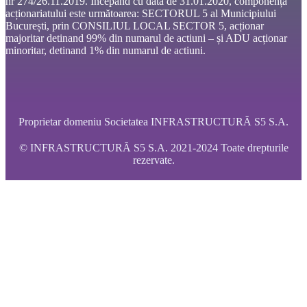
nr 274/26.11.2019. Începând cu data de 31.01.2020, componența
acționariatului este următoarea: SECTORUL 5 al Municipiului
București, prin CONSILIUL LOCAL SECTOR 5, acționar
majoritar detinand 99% din numarul de actiuni – și ADU acționar
minoritar, detinand 1% din numarul de actiuni.
Proprietar domeniu Societatea INFRASTRUCTURĂ S5 S.A.
© INFRASTRUCTURĂ S5 S.A. 2021-2024 Toate drepturile
rezervate.