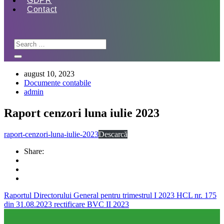
GDPR
Contact
august 10, 2023
Documente contabile
admin
Raport cenzori luna iulie 2023
raport-cenzori-luna-iulie-2023
Descarcă
Share:
Raportul Directorului General pentru trimestrul I 2023
HCL nr. 175
din 31.08.2023 rectificare BVC II 2023