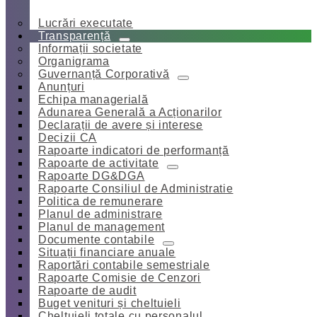
Lucrări executate
Transparență
Informații societate
Organigrama
Guvernanță Corporativă
Anunțuri
Echipa managerială
Adunarea Generală a Acționarilor
Declarații de avere și interese
Decizii CA
Rapoarte indicatori de performanță
Rapoarte de activitate
Rapoarte DG&DGA
Rapoarte Consiliul de Administratie
Politica de remunerare
Planul de administrare
Planul de management
Documente contabile
Situații financiare anuale
Raportări contabile semestriale
Rapoarte Comisie de Cenzori
Rapoarte de audit
Buget venituri și cheltuieli
Cheltuieli totale cu personalul