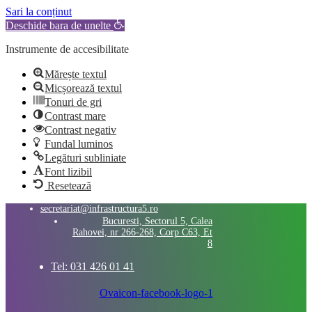
Sari la conținut
Deschide bara de unelte
Instrumente de accesibilitate
Mărește textul
Micșorează textul
Tonuri de gri
Contrast mare
Contrast negativ
Fundal luminos
Legături subliniate
Font lizibil
Resetează
secretariat@infrastructura5.ro
Bucuresti, Sectorul 5, Calea
Rahovei, nr 266-268, Corp C63, Et
8
Tel: 031 426 01 41
Ovaicon-facebook-logo-1