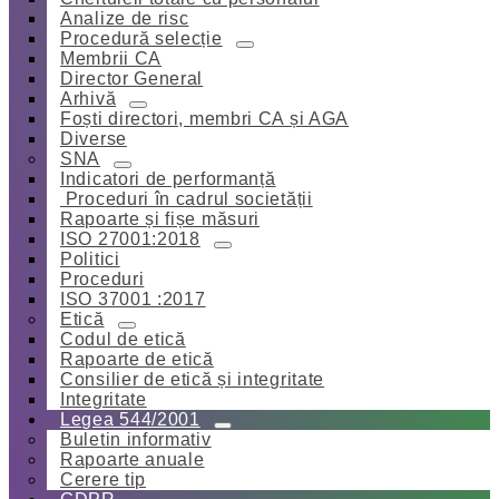
Analize de risc
Procedură selecție
Membrii CA
Director General
Arhivă
Foști directori, membri CA și AGA
Diverse
SNA
Indicatori de performanță
Proceduri în cadrul societății
Rapoarte și fișe măsuri
ISO 27001:2018
Politici
Proceduri
ISO 37001 :2017
Etică
Codul de etică
Rapoarte de etică
Consilier de etică și integritate
Integritate
Legea 544/2001
Buletin informativ
Rapoarte anuale
Cerere tip