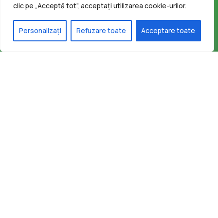
clic pe „Acceptă tot”, acceptați utilizarea cookie-urilor.
Personalizați
Refuzare toate
Acceptare toate
Facebook-f
Contact
secretariat@infrastructura5.ro
031 426 01 41
Bucuresti, Sectorul 5, Calea Rahovei, nr 266-268, Corp C63,
Et 8
Luni - Joi 08:00 – 16.30