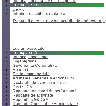
Informații diverse de interes public
Lucrări și Servicii
Servicii
Întreținerea căilor circulabile
Reparații curente privind lucrările de artă: poduri, 
Lucrări executate
Transparență
Informații societate
Organigrama
Guvernanță Corporativă
Anunțuri
Echipa managerială
Adunarea Generală a Acționarilor
Declarații de avere și interese
Decizii CA
Rapoarte indicatori de performanță
Rapoarte de activitate
Rapoarte DG&DGA
Rapoarte Consiliul de Administratie