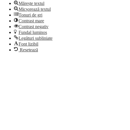
Mărește textul
Micșorează textul
Tonuri de gri
Contrast mare
Contrast negativ
Fundal luminos
Legături subliniate
Font lizibil
Resetează