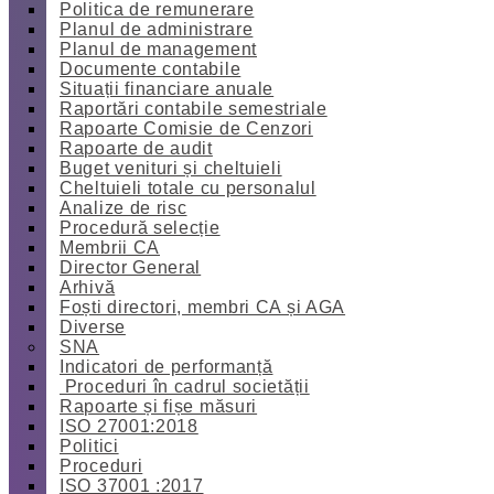
Politica de remunerare
Planul de administrare
Planul de management
Documente contabile
Situații financiare anuale
Raportări contabile semestriale
Rapoarte Comisie de Cenzori
Rapoarte de audit
Buget venituri și cheltuieli
Cheltuieli totale cu personalul
Analize de risc
Procedură selecție
Membrii CA
Director General
Arhivă
Foști directori, membri CA și AGA
Diverse
SNA
Indicatori de performanță
Proceduri în cadrul societății
Rapoarte și fișe măsuri
ISO 27001:2018
Politici
Proceduri
ISO 37001 :2017