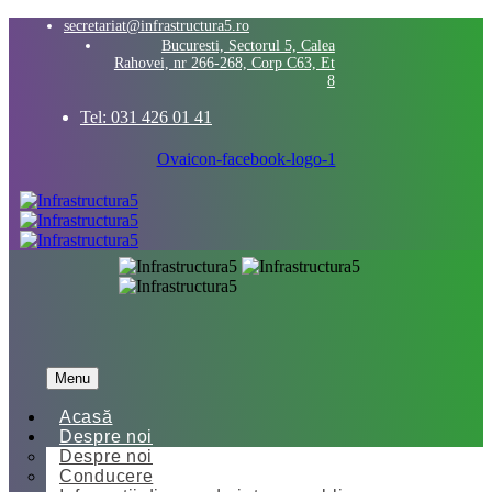
secretariat@infrastructura5.ro
Bucuresti, Sectorul 5, Calea
Rahovei, nr 266-268, Corp C63, Et
8
Tel: 031 426 01 41
Ovaicon-facebook-logo-1
Menu
Acasă
Despre noi
Despre noi
Conducere