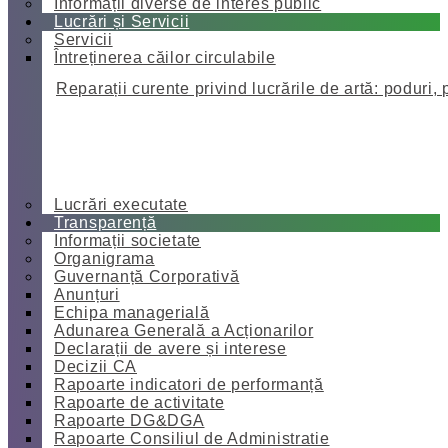
Informații diverse de interes public
Lucrări și Servicii
Servicii
Întreținerea căilor circulabile
Reparații curente privind lucrările de artă: poduri, 
Lucrări executate
Transparență
Informații societate
Organigrama
Guvernanță Corporativă
Anunțuri
Echipa managerială
Adunarea Generală a Acționarilor
Declarații de avere și interese
Decizii CA
Rapoarte indicatori de performanță
Rapoarte de activitate
Rapoarte DG&DGA
Rapoarte Consiliul de Administratie