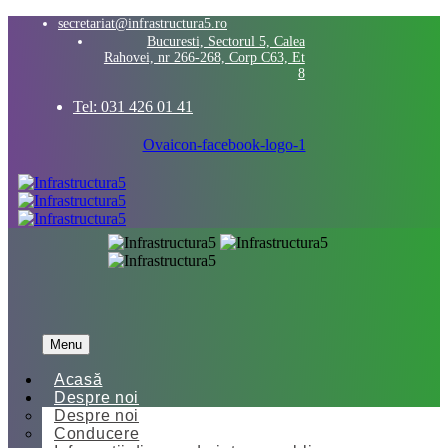
secretariat@infrastructura5.ro
Bucuresti, Sectorul 5, Calea
Rahovei, nr 266-268, Corp C63, Et
8
Tel: 031 426 01 41
Ovaicon-facebook-logo-1
Menu
Acasă
Despre noi
Despre noi
Conducere