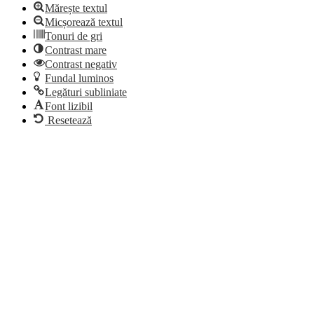
Mărește textul
Micșorează textul
Tonuri de gri
Contrast mare
Contrast negativ
Fundal luminos
Legături subliniate
Font lizibil
Resetează