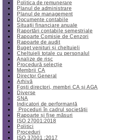
Politica de remunerare
Planul de administrare
Planul de management
Documente contabile
Situații financiare anuale
Raportări contabile semestriale
Rapoarte Comisie de Cenzori
Rapoarte de audit
Buget venituri și cheltuieli
Cheltuieli totale cu personalul
Analize de risc
Procedură selecție
Membrii CA
Director General
Arhivă
Foști directori, membri CA și AGA
Diverse
SNA
Indicatori de performanță
Proceduri în cadrul societății
Rapoarte și fișe măsuri
ISO 27001:2018
Politici
Proceduri
ISO 37001 :2017