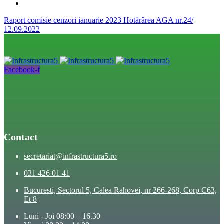
Raport comisie cenzori ianuarie 2023
Hotărârea AGA nr.24/
12.09.2022
Facebook-f
Contact
secretariat@infrastructura5.ro
031 426 01 41
Bucuresti, Sectorul 5, Calea Rahovei, nr 266-268, Corp C63,
Et 8
Luni - Joi 08:00 – 16.30