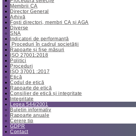
Procedură selecție
Membrii CA
Director General
Arhivă
Foști directori, membri CA și AGA
Diverse
SNA
Indicatori de performanță
Proceduri în cadrul societății
Rapoarte și fișe măsuri
ISO 27001:2018
Politici
Proceduri
ISO 37001 :2017
Etică
Codul de etică
Rapoarte de etică
Consilier de etică și integritate
Integritate
Legea 544/2001
Buletin informativ
Rapoarte anuale
Cerere tip
GDPR
Contact