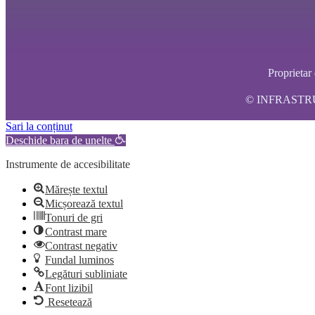
Propriet
© INFRASTRUCT
Sari la conținut
Deschide bara de unelte
Instrumente de accesibilitate
Mărește textul
Micșorează textul
Tonuri de gri
Contrast mare
Contrast negativ
Fundal luminos
Legături subliniate
Font lizibil
Resetează