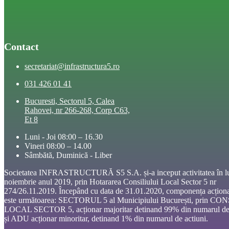
Contact
secretariat@infrastructura5.ro
031 426 01 41
Bucuresti, Sectorul 5, Calea
Rahovei, nr 266-268, Corp C63,
Et 8
Luni - Joi 08:00 – 16.30
Vineri 08:00 – 14.00
Sâmbătă, Duminică - Liber
Societatea INFRASTRUCTURĂ S5 S.A. și-a inceput activitatea în l
noiembrie anul 2019, prin Hotararea Consiliului Local Sector 5 nr
274/26.11.2019. Începând cu data de 31.01.2020, componența acționa
este următoarea: SECTORUL 5 al Municipiului București, prin CO
LOCAL SECTOR 5, acționar majoritar detinand 99% din numarul de 
și ADU acționar minoritar, detinand 1% din numarul de actiuni.