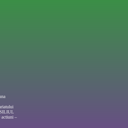
una
riatului
NSILIUL
actiuni –