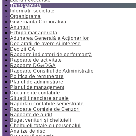
Transparență
Informații societate
Organigrama
Guvernanță Corporativă
Anunțuri
Echipa managerială
Adunarea Generală a Acționarilor
Declarații de avere și interese
Decizii CA
Rapoarte indicatori de performanță
Rapoarte de activitate
Rapoarte DG&DGA
Rapoarte Consiliul de Administratie
Politica de remunerare
Planul de administrare
Planul de management
Documente contabile
Situații financiare anuale
Raportări contabile semestriale
Rapoarte Comisie de Cenzori
Rapoarte de audit
Buget venituri și cheltuieli
Cheltuieli totale cu personalul
Analize de risc