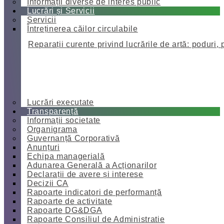
Informații diverse de interes public
Lucrări și Servicii
Servicii
Întreținerea căilor circulabile
Reparații curente privind lucrările de artă: poduri, 
Lucrări executate
Transparență
Informații societate
Organigrama
Guvernanță Corporativă
Anunțuri
Echipa managerială
Adunarea Generală a Acționarilor
Declarații de avere și interese
Decizii CA
Rapoarte indicatori de performanță
Rapoarte de activitate
Rapoarte DG&DGA
Rapoarte Consiliul de Administratie