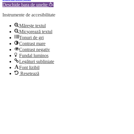
Deschide bara de unelte
Instrumente de accesibilitate
Mărește textul
Micșorează textul
Tonuri de gri
Contrast mare
Contrast negativ
Fundal luminos
Legături subliniate
Font lizibil
Resetează