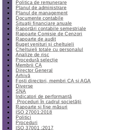
Politica de remunerare
Planul de administrare
Planul de management
Documente contabile
Situații financiare anuale
Raportări contabile semestriale
Rapoarte Comisie de Cenzori
Rapoarte de audit
Buget venituri și cheltuieli
Cheltuieli totale cu personalul
Analize de risc
Procedură selecție
Membrii CA
Director General
Arhivă
Foști directori, membri CA și AGA
Diverse
SNA
Indicatori de performanță
Proceduri în cadrul societății
Rapoarte și fișe măsuri
ISO 27001:2018
Politici
Proceduri
ISO 37001 :2017