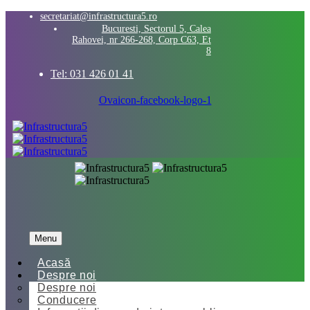
secretariat@infrastructura5.ro
Bucuresti, Sectorul 5, Calea
Rahovei, nr 266-268, Corp C63, Et
8
Tel: 031 426 01 41
Ovaicon-facebook-logo-1
Menu
Acasă
Despre noi
Despre noi
Conducere