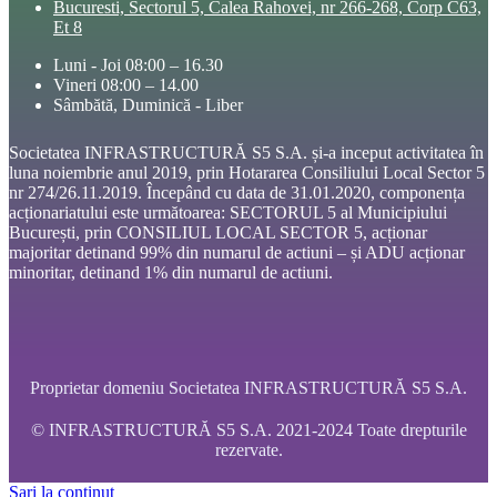
Bucuresti, Sectorul 5, Calea Rahovei, nr 266-268, Corp C63,
Et 8
Luni - Joi 08:00 – 16.30
Vineri 08:00 – 14.00
Sâmbătă, Duminică - Liber
Societatea INFRASTRUCTURĂ S5 S.A. și-a inceput activitatea în
luna noiembrie anul 2019, prin Hotararea Consiliului Local Sector 5
nr 274/26.11.2019. Începând cu data de 31.01.2020, componența
acționariatului este următoarea: SECTORUL 5 al Municipiului
București, prin CONSILIUL LOCAL SECTOR 5, acționar
majoritar detinand 99% din numarul de actiuni – și ADU acționar
minoritar, detinand 1% din numarul de actiuni.
Proprietar domeniu Societatea INFRASTRUCTURĂ S5 S.A.
© INFRASTRUCTURĂ S5 S.A. 2021-2024 Toate drepturile
rezervate.
Sari la conținut