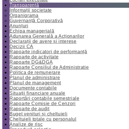
Transparență
Informații societate
Organigrama
Guvernanță Corporativă
Anunțuri
Echipa managerială
Adunarea Generală a Acționarilor
Declarații de avere și interese
Decizii CA
Rapoarte indicatori de performanță
Rapoarte de activitate
Rapoarte DG&DGA
Rapoarte Consiliul de Administratie
Politica de remunerare
Planul de administrare
Planul de management
Documente contabile
Situații financiare anuale
Raportări contabile semestriale
Rapoarte Comisie de Cenzori
Rapoarte de audit
Buget venituri și cheltuieli
Cheltuieli totale cu personalul
Analize de risc