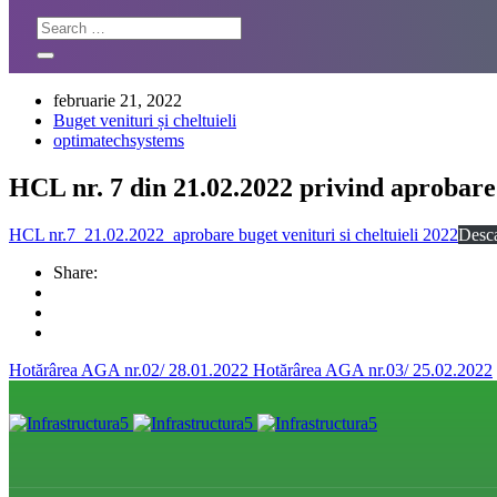
februarie 21, 2022
Buget venituri și cheltuieli
optimatechsystems
HCL nr. 7 din 21.02.2022 privind aprobare b
HCL nr.7_21.02.2022_aprobare buget venituri si cheltuieli 2022
Desc
Share:
Hotărârea AGA nr.02/ 28.01.2022
Hotărârea AGA nr.03/ 25.02.2022