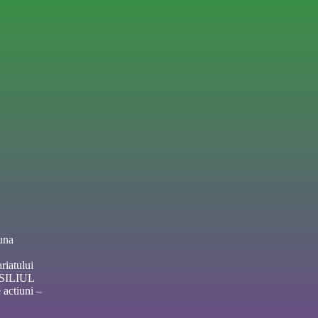
una
riatului
NSILIUL
actiuni –