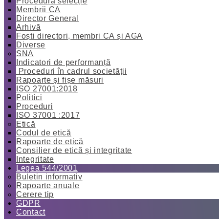
Procedură selecție
Membrii CA
Director General
Arhivă
Foști directori, membri CA și AGA
Diverse
SNA
Indicatori de performanță
Proceduri în cadrul societății
Rapoarte și fișe măsuri
ISO 27001:2018
Politici
Proceduri
ISO 37001 :2017
Etică
Codul de etică
Rapoarte de etică
Consilier de etică și integritate
Integritate
Legea 544/2001
Buletin informativ
Rapoarte anuale
Cerere tip
GDPR
Contact