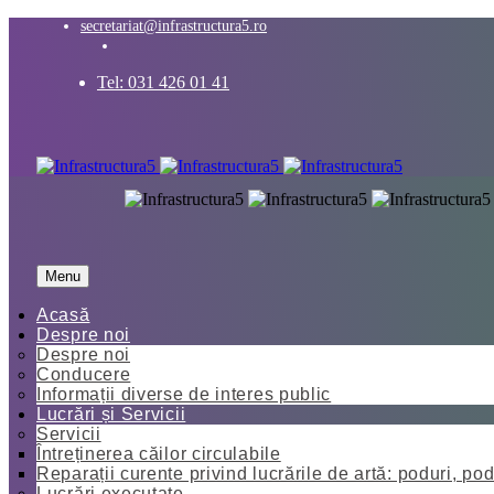
secretariat@infrastructura5.ro
Tel: 031 426 01 41
Menu
Acasă
Despre noi
Despre noi
Conducere
Informații diverse de interes public
Lucrări și Servicii
Servicii
Întreținerea căilor circulabile
Reparații curente privind lucrările de artă: poduri, pod
Lucrări executate