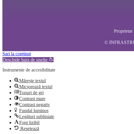
Propriet
© INFRASTRUCT
Sari la conținut
Deschide bara de unelte
Instrumente de accesibilitate
Mărește textul
Micșorează textul
Tonuri de gri
Contrast mare
Contrast negativ
Fundal luminos
Legături subliniate
Font lizibil
Resetează