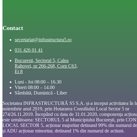
Contact
secretariat@infrastructura5.ro
031 426 01 41
Bucuresti, Sectorul 5, Calea
Rahovei, nr 266-268, Corp C63,
Et 8
Luni - Joi 08:00 – 16.30
Vineri 08:00 – 14.00
Sâmbătă, Duminică - Liber
Societatea INFRASTRUCTURĂ S5 S.A. și-a inceput activitatea în l
noiembrie anul 2019, prin Hotararea Consiliului Local Sector 5 nr
274/26.11.2019. Începând cu data de 31.01.2020, componența acționa
este următoarea: SECTORUL 5 al Municipiului București, prin CO
LOCAL SECTOR 5, acționar majoritar detinand 99% din numarul de 
și ADU acționar minoritar, detinand 1% din numarul de actiuni.